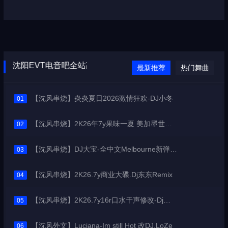
欢迎登
沈阳EVT电音吧全站高品质无版权下载
最新推荐
热门舞曲
【沈风串烧】炎炎夏日2026激情狂欢-DJ小冬
01
【沈风串烧】2K26年7y果味一夏 美加墨世界杯主题跳舞派对专辑 - Dj.阿帅
02
【沈风串烧】DJ大宝-全中文Melbourne新弹跳一飞冲天重低音上劲风暴MUSIC慢摇大碟
03
【沈风串烧】2K26.7y商业大碟.Dj东东Remix
04
【沈风串烧】2K26.7y16r口水干声修改-Dj东东Remix
05
【沈风外文】Luciana-Im still Hot 改DJ.LoZe
06