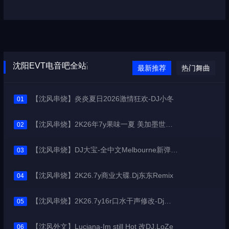
欢迎登
沈阳EVT电音吧全站高品质无版权下载
最新推荐
热门舞曲
【沈风串烧】炎炎夏日2026激情狂欢-DJ小冬
01
【沈风串烧】2K26年7y果味一夏 美加墨世界杯主题跳舞派对专辑 - Dj.阿帅
02
【沈风串烧】DJ大宝-全中文Melbourne新弹跳一飞冲天重低音上劲风暴MUSIC慢摇大碟
03
【沈风串烧】2K26.7y商业大碟.Dj东东Remix
04
【沈风串烧】2K26.7y16r口水干声修改-Dj东东Remix
05