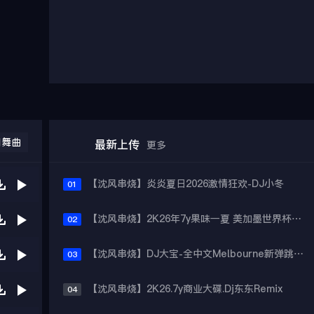
门舞曲
最新上传
更多
【沈风串烧】炎炎夏日2026激情狂欢-DJ小冬
01
【沈风串烧】2K26年7y果味一夏 美加墨世界杯主题跳舞派对专辑 - Dj.阿帅
02
【沈风串烧】DJ大宝-全中文Melbourne新弹跳一飞冲天重低音上劲风暴MUSIC慢摇大碟
03
【沈风串烧】2K26.7y商业大碟.Dj东东Remix
04