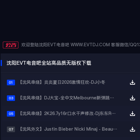
欢迎登陆沈阳EVT电音吧 WWW.EVTDJ.COM 客服微信/QQ13
沈阳EVT电音吧全站高品质无版权下载
【沈风串烧】炎炎夏日2026激情狂欢-DJ小冬
01
【沈风串烧】DJ大宝-全中文Melbourne新弹跳一飞冲天重低音上劲风暴MUSIC慢摇大碟
03
【沈风串烧】2K26.7y16r口水干声修改-Dj东东Remix
05
【沈风外文】Justin Bieber Nicki Minaj - Beauty And A Beat (DjHope小春 Extended Mix)
07