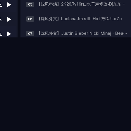
【沈风串烧】2K26.7y16r口水干声修改-Dj东东Remix
05
【沈风外文】Luciana-Im still Hot 改DJ.LoZe
06
【沈风外文】Justin Bieber Nicki Minaj - Beauty And A Beat (DjHope小春 Extended Mix)
07
【沈风中文】万海东 - 山风山风等等我(Dj.阿洋 Extended Mix)
08
【沈风中文】大头针-够爱 (DjAwe1 Bootleg)
09
【韩风弹跳】VEEEN YOONI - Piece Of Your Heart (Remix)
10

沈风中文
更多
【沈风中文】万海东 - 山风山风等等我(Dj.阿洋 Extended Mix)
01
【沈风中文】大头针-够爱 (DjAwe1 Bootleg)
02