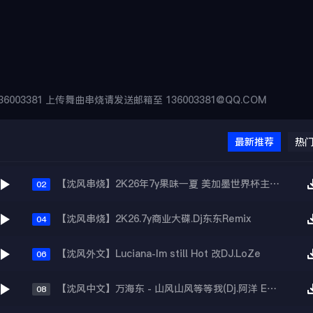
6003381 上传舞曲串烧请发送邮箱至 136003381@QQ.COM
最新推荐
热
【沈风串烧】2K26年7y果味一夏 美加墨世界杯主题跳舞派对专辑 - Dj.阿帅
02
【沈风串烧】2K26.7y商业大碟.Dj东东Remix
04
【沈风外文】Luciana-Im still Hot 改DJ.LoZe
06
【沈风中文】万海东 - 山风山风等等我(Dj.阿洋 Extended Mix)
08