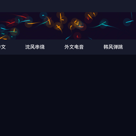
中文
沈风串烧
外文电音
韩风弹跳