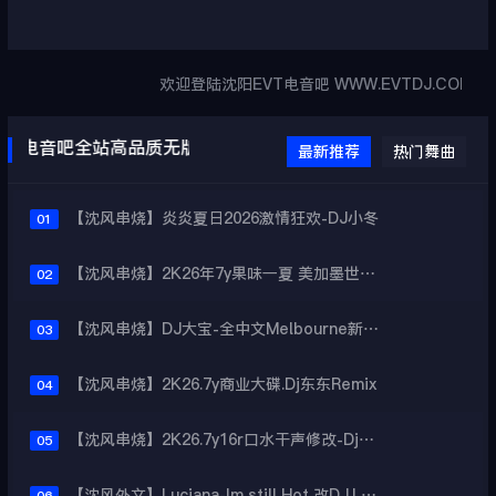
欢迎登陆沈阳EVT电音吧 WWW.EVTDJ.COM 客服微
VT电音吧全站高品质无版权下载
最新推荐
热门舞曲
【沈风串烧】炎炎夏日2026激情狂欢-DJ小冬
01
【沈风串烧】2K26年7y果味一夏 美加墨世界杯主题跳舞派对专辑 - Dj.阿帅
02
【沈风串烧】DJ大宝-全中文Melbourne新弹跳一飞冲天重低音上劲风暴MUSIC慢摇大碟
03
【沈风串烧】2K26.7y商业大碟.Dj东东Remix
04
【沈风串烧】2K26.7y16r口水干声修改-Dj东东Remix
05
【沈风外文】Luciana-Im still Hot 改DJ.LoZe