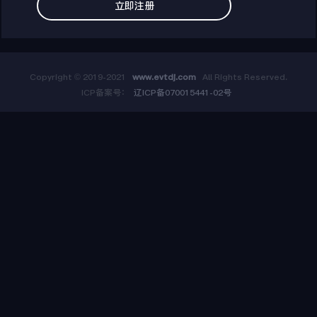
立即注册
Copyright © 2019-2021
www.evtdj.com
All Rights Reserved.
ICP备案号：
辽ICP备070015441-02号