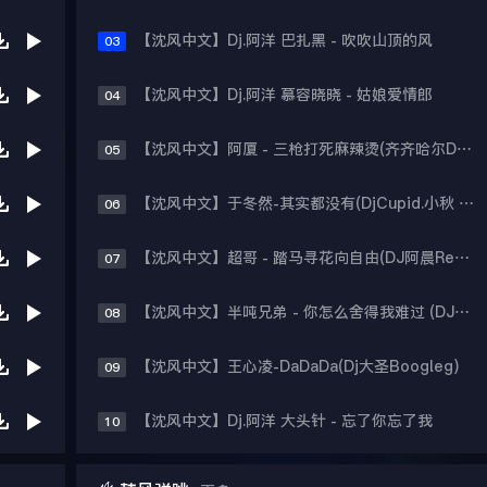
【沈风中文】Dj.阿洋 巴扎黑 - 吹吹山顶的风
03
【沈风中文】Dj.阿洋 慕容晓晓 - 姑娘爱情郎
04
【沈风中文】阿厦 - 三枪打死麻辣烫(齐齐哈尔Dj小强 Mix)
05
【沈风中文】于冬然-其实都没有(DjCupid.小秋 Bootleg)
06
【沈风中文】超哥 - 踏马寻花向自由(DJ阿晨Remix)
07
【沈风中文】半吨兄弟 - 你怎么舍得我难过 (DJ阿亮 Lak House Mix 2026)
08
【沈风中文】王心凌-DaDaDa(Dj大圣Boogleg)
09
【沈风中文】Dj.阿洋 大头针 - 忘了你忘了我
10