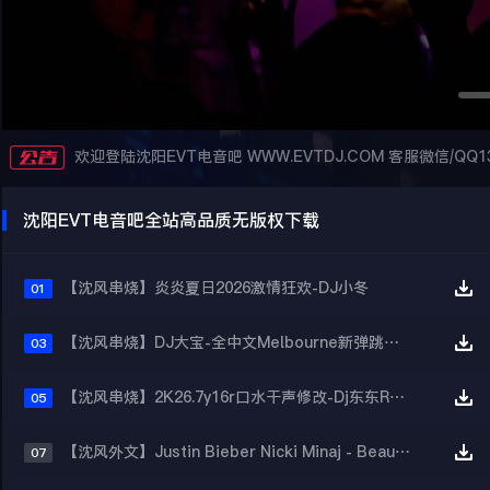
欢迎登陆沈阳EVT电音吧 WWW.EVTDJ.COM 客服微信/QQ13
沈阳EVT电音吧全站高品质无版权下载
【沈风串烧】炎炎夏日2026激情狂欢-DJ小冬
01
【沈风串烧】DJ大宝-全中文Melbourne新弹跳一飞冲天重低音上劲风暴MUSIC慢摇大碟
03
【沈风串烧】2K26.7y16r口水干声修改-Dj东东Remix
05
【沈风外文】Justin Bieber Nicki Minaj - Beauty And A Beat (DjHope小春 Extended Mix)
07