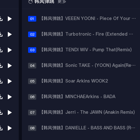

韩风弹跳
更多
【韩风弹跳】VEEEN YOONI - Piece Of Your Heart (Remix)
01
【韩风弹跳】Turbotronic - Fire (Extended Mix)
02
【韩风弹跳】TENDI WiV - Pump That(Remix)
03
【韩风弹跳】Sonic TAKE - (YOON) Again(Remix)
04
【韩风弹跳】Soar Arkins WOOK2
05
【韩风弹跳】MINCHAEArkins - BADA
06
【韩风弹跳】Jerri - The JAWN (Anakin Remix)
07
【韩风弹跳】DANIELLE - BASS AND BASS (Remix)
08