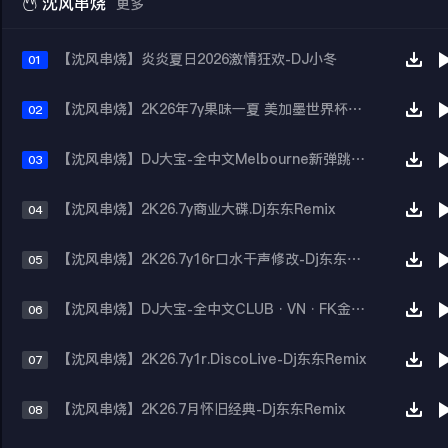

沈风串烧
更多
【沈风串烧】炎炎夏日2026激情狂欢-DJ小冬
01
【沈风串烧】2K26年7y果味一夏 美加墨世界杯主题跳舞派对专辑 - Dj.阿帅
02
【沈风串烧】DJ大宝-全中文Melbourne新弹跳一飞冲天重低音上劲风暴MUSIC慢摇大碟
03
【沈风串烧】2K26.7y商业大碟.Dj东东Remix
04
【沈风串烧】2K26.7y16r口水干声修改-Dj东东Remix
05
【沈风串烧】DJ大宝-全中文CLUB·VN·FK金牌节奏经典靓音MUSIC慢摇大碟
06
【沈风串烧】2K26.7y1r.DiscoLive-Dj东东Remix
07
【沈风串烧】2K26.7月怀旧经典-Dj东东Remix
08