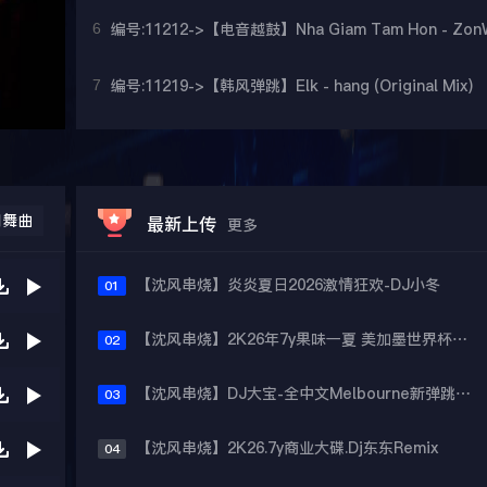
门舞曲
最新上传
更多
【沈风串烧】炎炎夏日2026激情狂欢-DJ小冬
01
【沈风串烧】2K26年7y果味一夏 美加墨世界杯主题跳舞派对专辑 - Dj.阿帅
02
【沈风串烧】DJ大宝-全中文Melbourne新弹跳一飞冲天重低音上劲风暴MUSIC慢摇大碟
03
【沈风串烧】2K26.7y商业大碟.Dj东东Remix
04