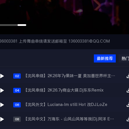
6003381 上传舞曲串烧请发送邮箱至 136003381@QQ.COM
最新推荐
热
【沈风串烧】2K26年7y果味一夏 美加墨世界杯主题跳舞派对专辑 - Dj.阿帅
02
【沈风串烧】2K26.7y商业大碟.Dj东东Remix
04
【沈风外文】Luciana-Im still Hot 改DJ.LoZe
06
【沈风中文】万海东 - 山风山风等等我(Dj.阿洋 Extended Mix)
08