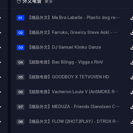

外文电音
更多
【精品外文】Ma Bra Labelle - Plastic dog remix 2026(Club Mix)
01
【精品外文】Farruko, Greeicy Steve Aoki - YAPAQUE
02
【精品外文】DJ Samuel Kimko Danze
03
【越鼓电音】Bac Blingg - Vigga x RinV
04
【越鼓电音】GOODBOY X TETVOVEN HD
05
【越鼓电音】Vacheron Louie V (AnSMOKE Remix)
06
【精品外文】MEDUZA - Friends (Sanolsen C.Arc Remix)
07
【精品外文】FLOW (2HOT2PLAY) - DTROX REWORK
08