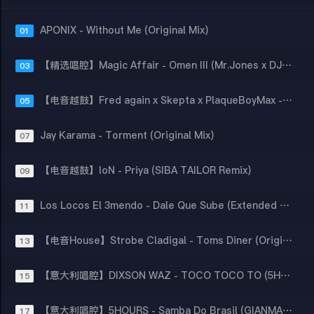
APONIX - Without Me (Original Mix)
01
【精选唱腔】Magic Affair - Omen III (Mr.Jones x DJ Prolex Club Mix 2022)
03
【电音越鼓】Fred again x Skepta x PlaqueBoyMax - Victory Lap (barts x shortround)
05
Jay Karama - Torment (Original Mix)
07
【电音越鼓】IoN - Priya (SIBA TAILOR Remix)
09
Los Locos El 3mendo - Dale Que Sube (Extended Mix)
11
【电音House】Strobe Cladigal - Toms Diner (Original Mix)
13
【意大利唱腔】DIXSON WAZ - TOCO TOCO TO (5HOURS REMIX)
15
【意大利唱腔】5HOURS - Samba Do Brasil (GIANMARCO ONESTINI 5HOURS PAOLO CAMPIDELLI REMIX)
17