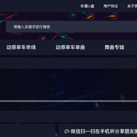
车载U盘
用户协议
关于
动感单车串烧
动感单车单曲
舞曲专辑

微信扫一扫在手机听分享朋友