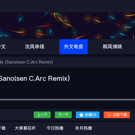
中文
沈风串烧
外文电音
韩风弹跳
(Sanolsen C.Arc Remix)
nolsen C.Arc Remix)


上一个
下一个
收藏(
0
)
立即下载
下载
大家都在听
今日热播
本月热播