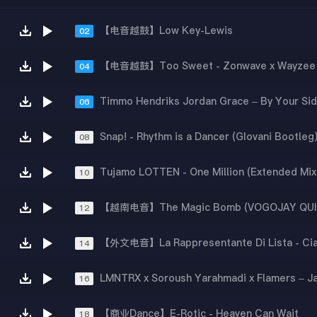
【电音越鼓】Low Key-Lewis
02
【电音越鼓】Too Sweet - Zonwave x Wayzee
04
06
Snap! - Rhythm is a Dancer (GIovani Bootleg
08
Tujamo LOTTEN - One Million (Extended Mix
10
12
14
16
【商业Dance】E-Rotic - Heaven Can Wait
18