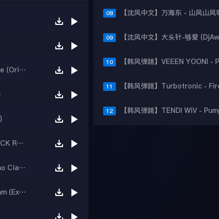
08
09
10
Timmo Hendriks Jordan Grace – By Your Side (Original Mix)
11
)
12
)
【越南电音】The Magic Bomb (VOGOJAY QUICK REMIX)
【外文电音】La Rappresentante Di Lista - Ciao Ciao (Jack Mazzoni Remix)
LMNTRX x Soroush Yarahmadi x Flamers – Jam (Extended Mix)