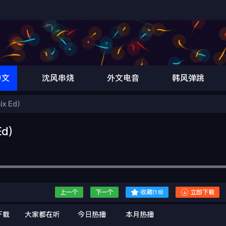
中文
沈风串烧
外文电音
韩风弹跳
ix Ed）
Ed）


上一个
下一个
收藏(
18
)
立即下载
下载
大家都在听
今日热播
本月热播