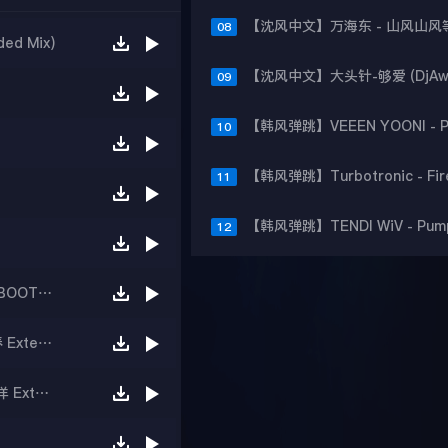
08
d Mix)
09
10
11
12
【沈风中文】就是南方凯 - 你就是远方(优秀小鸿 BOOTLEG)
高进 小沈阳 迪克牛仔 叶世荣 - 四海 (DjHope小春 Extended Mix)
【沈风中文】裘海正 - 爱我的人和我爱的人(Dj.阿洋 Extended Mix)