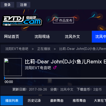
登录
注册

作品发布
网站首页
沈阳现场
沈风外文
沈风
沈阳EVT电音吧
>
正在播放
>
比莉-Dear John(DJ小鱼儿Rem
比莉-Dear John(DJ小鱼儿Remix 
沈阳EVT电音吧
00:00
更新日期：
2017-09-26
分类：
沈风中文
下载金币：
2金币
播放列表
历史记录
最新舞曲
推荐舞曲
大家在