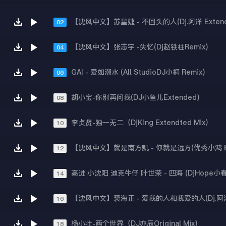
【沈风中文】苏星婕 - 不回头的人(Dj.阿洋 Extende
02
【沈风中文】张志宇 -失忆(Dj赵铁柱Remix)
04
GAI - 爱如潮水 (All StudioDJ小桐 Remix)
06
胡小宝-你别再问我(DJ小鱼儿Extended)
08
李贞贤-独一无二（DjKing Extendted Mix）
10
12
14
16
杨小壮-两个世界（DJ亦辰Original Mix）
18