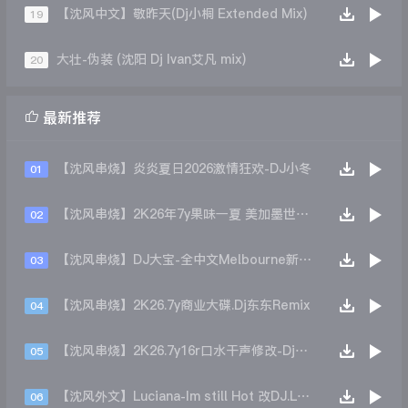
【沈风中文】敬昨天(Dj小桐 Extended Mix)
19
大壮-伪装 (沈阳 Dj Ivan艾凡 mix)
20

最新推荐
【沈风串烧】炎炎夏日2026激情狂欢-DJ小冬
01
【沈风串烧】2K26年7y果味一夏 美加墨世界杯主题跳舞派对专辑 - Dj.阿帅
02
【沈风串烧】DJ大宝-全中文Melbourne新弹跳一飞冲天重低音上劲风暴MUSIC慢摇大碟
03
【沈风串烧】2K26.7y商业大碟.Dj东东Remix
04
【沈风串烧】2K26.7y16r口水干声修改-Dj东东Remix
05
【沈风外文】Luciana-Im still Hot 改DJ.LoZe
06