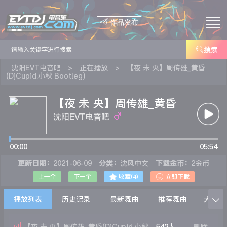

作品发布

搜索
沈阳EVT电音吧
>
正在播放
>
【夜 未 央】周传雄_黄昏
(DjCupid.小秋 Bootleg)
【夜 未 央】周传雄_黄昏
(DjCupid.小秋 Bootleg)
沈阳EVT电音吧
00:00
05:54
更新日期：
2021-06-09
分类：
沈风中文
下载金币：
2金币


上一个
下一个
收藏(
4
)
立即下载
播放列表
历史记录
最新舞曲
推荐舞曲
大家在
