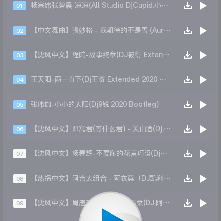
杨宗纬张碧晨-凉凉(All Studio DjCupid.小秋VipMix)
01
【中文舞曲】張妙格 - 我期待的不是雪 (Aurede Remix)
02
【沈风中文】程响-故事终章(DJ筱衍 Extended)
03
王天阳-雨一直下(Dj王贺 Extended 2020 Mix)
04
张玮伽-小小的太阳(Dj9锐 2020 Bootleg)
05
【沈风中文】邓寓君(等什么君) - 关山酒(Dj.阿洋 Extended Mix)
06
【沈风中文】杨春辉-不要你的花言巧语(Dj小桐 Remix)
07
【热播中文】阿吉太组合 - 阿衣莫（DJ凯利Original Mix）
08
【沈风中文】周唐韵 最后一次的温柔(DJ.阿洋 DJ.阿盛 EXTENDED MIX)
09