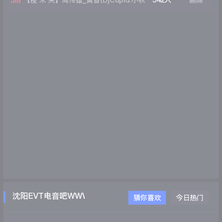
【夜 未 央】周传雄_黄昏(DjCupid.小秋
542人
删除
Bootleg)
沈阳EVT电音吧WWW.EVTDJ.COM
猜你喜欢
今日热门