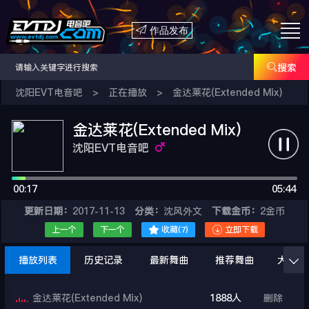

作品发布

搜索
沈阳EVT电音吧
>
正在播放
>
金达莱花(Extended Mix)
金达莱花(Extended Mix)
沈阳EVT电音吧
00:17
05:44
更新日期：
2017-11-13
分类：
沈风外文
下载金币：
2金币


上一个
下一个
收藏(
7
)
立即下载
播放列表
历史记录
最新舞曲
推荐舞曲
大家在

金达莱花(Extended Mix)
1888人
删除