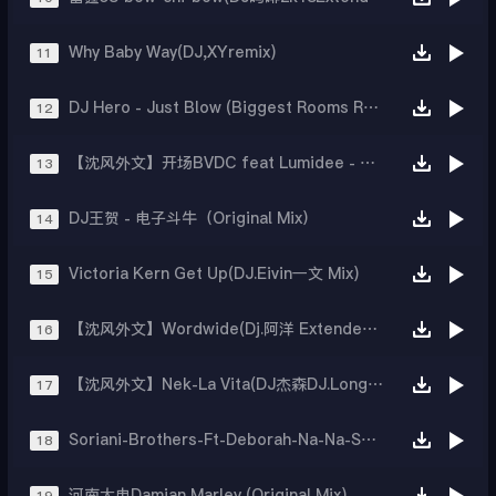
Why Baby Way(DJ,XYremix)
11
DJ Hero - Just Blow (Biggest Rooms Remix)
12
【沈风外文】开场BVDC feat Lumidee - Mamacita(DJ一文 Mix)
13
DJ王贺 - 电子斗牛（Original Mix）
14
Victoria Kern Get Up(DJ.Eivin一文 Mix)
15
【沈风外文】Wordwide(Dj.阿洋 Extended Mix)
16
【沈风外文】Nek-La Vita(DJ杰森DJ.Long Ze 2023Mix)
17
Soriani-Brothers-Ft-Deborah-Na-Na-Song(Joe-BerteVsDaniel-Tek-Mix)
18
河南大电Damian Marley (Original Mix)