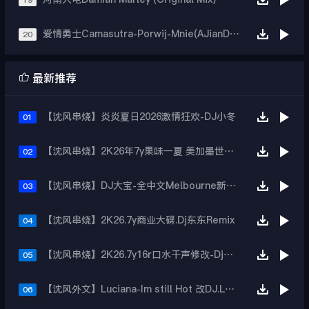
19
爱情勇士Camasutra-Porwij-Mnie(AJianDj阿健Remix)
20

最新推荐
【沈风串烧】炎炎夏日2026激情狂欢-DJ小冬
01
【沈风串烧】2K26年7y果味一夏 美加墨世界杯主题跳舞派对专辑 - Dj.阿帅
02
【沈风串烧】DJ大宝-全中文Melbourne新弹跳一飞冲天重低音上劲风暴MUSIC慢摇大碟
03
【沈风串烧】2K26.7y商业大碟.Dj东东Remix
04
【沈风串烧】2K26.7y16r口水干声修改-Dj东东Remix
05
【沈风外文】Luciana-Im still Hot 改DJ.LoZe
06