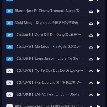
Blasterjaxx Ft Timmy Trumpet-Narco(DJ大圣 Mix)
02
Nicki Minaj - Starships沙滩派对铁西夜未央热播（AJian_Dj阿健 Official Mix）
03
【沈风单曲】Zero Dili Dili Dang(DJ辰辰 Mix)
04
【沈风外文】Markdos - Fly Again 2.0(DJ大圣 Mix)
05
【沈风单曲】Long Junior - Lubie To Sie Bawie (DJ小强 Exented Mix)
06
【沈风外文】Yo Te Doy Doy Lo(Dj Locke Extended Mix)
07
【沈风外文】Hun Dou Luo魂斗罗第二季(DjLocke Mix)
08
【沈风单曲】LMFAO Feat Lil Jon - Shots(AJianDj阿健 official Mix)
09
雷霆58-bow-chi-bow(DJ吗啡2k18ExtendedMix)
10