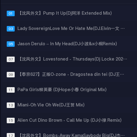
【沈风外文】Pump It Up(Dj阿洋 Extended Mix)
01
Lady SovereignLove Me Or Hate Me(DJ.Eivin一文 西部酒城热播)
03
Jason Derulo – In My Head(DJ小波&x小桐Remix)
05
【沈风外文】Lovestoned - Thursdays(Dj Locke 2024 Extended Mix)
07
【奉京627】正版O-zone - Dragostea din tei (DJ王贺 Remix)
09
PaPa Girls柳英豪 (DjHope小春 Original Mix)
11
Miani-Oh Vie Oh We(DJ王贺 Mix)
13
Alien Cut Dino Brown - Call Me Up (DJ小禄 Remix)
15
【沈风外文】Bombs-Away KamaSaybody Big(DJ杰森 Mix)
17