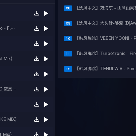
08
09
【沈阳热播】Federico Seven feat Daniele Meo - Fly With Me(沈阳Dj小波 Mix)
10
11
 Mix)
12
【沈风外文】DJ Bobo-I Love My Radio (XHao Dj筱昊 Original Mix)
KE MIX)
_Mix)