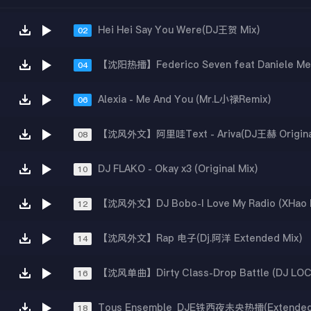
Hei Hei Say You Were(DJ王贺 Mix)
02
04
Alexia - Me And You (Mr.L小禄Remix)
06
【沈风外文】阿里哇Text - Ariva(DJ王赫 Original
08
DJ FLAKO - Okay x3 (Original Mix)
10
12
【沈风外文】Rap 电子(Dj.阿洋 Extended Mix)
14
【沈风单曲】Dirty Class-Drop Battle (DJ LOC
16
Tous Ensemble_DJE铁西夜未央热播(Extended
18