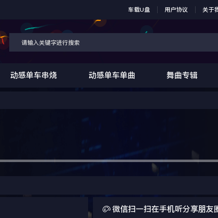
车载U盘
用户协议
关于
动感单车串烧
动感单车单曲
舞曲专辑

微信扫一扫在手机听分享朋友