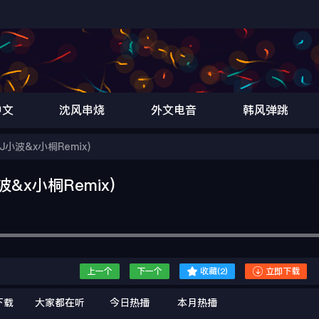
中文
沈风串烧
外文电音
韩风弹跳
d(DJ小波&x小桐Remix)
J小波&x小桐Remix)


上一个
下一个
收藏(
2
)
立即下载
下载
大家都在听
今日热播
本月热播