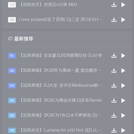
【沈风外文】杰克(DJ小辰 Mix)
19
i love poland2买了否愣( Dj二宝 2K18 Original mix 斯卡拉热播)
20

最新推荐
【沈风串烧】炎炎夏日2026激情狂欢-DJ小冬
01
【沈风串烧】2K26年7y果味一夏 美加墨世界杯主题跳舞派对专辑 - Dj.阿帅
02
【沈风串烧】DJ大宝-全中文Melbourne新弹跳一飞冲天重低音上劲风暴MUSIC慢摇大碟
03
【沈风串烧】2K26.7y商业大碟.Dj东东Remix
04
【沈风串烧】2K26.7y16r口水干声修改-Dj东东Remix
05
【沈风外文】Luciana-Im still Hot 改DJ.LoZe
06