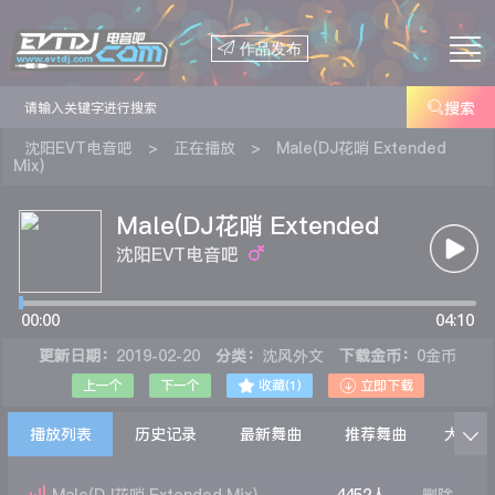

作品发布

搜索
沈阳EVT电音吧
>
正在播放
>
Male(DJ花哨 Extended
Mix)
Male(DJ花哨 Extended
Mix)
沈阳EVT电音吧
00:00
04:10
更新日期：
2019-02-20
分类：
沈风外文
下载金币：
0金币


上一个
下一个
收藏(
1
)
立即下载
播放列表
历史记录
最新舞曲
推荐舞曲
大家在
