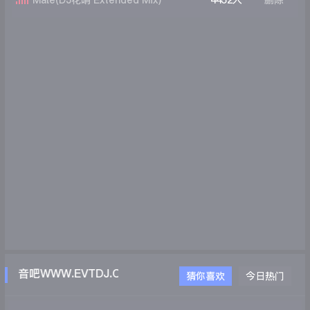
Male(DJ花哨 Extended Mix)
4452人
删除
音吧WWW.EVTDJ.COM
猜你喜欢
今日热门