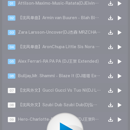
Attilson-Maximo-Music-Ratata(DJEivin一文Remix)
01
【沈风单曲】Armin van Buuren - Blah Blah Blah All(DJ王贺 Mix)
02
Zara Larsson-Uncover(DJ杰森 MRZCHAO 2021MIX)
03
【沈风单曲】AronChupa Little Sis Nora - The Woodchuck Song(Dj Leo Remix)
04
Alex Ferrari-RA PA PA (DJ王贺 Extended)
05
Bulljay,Mr. Shammi - Blaze It (DJ塔塔 Extended Mi）
06
【沈风外文】Gucci Gucci Vs Tuo Ni(DJ Locke 2023 Remix)
07
【沈风外文】Szubi Dub Szubi Dub(Dj弘垚 Mix)
08
Hero-Charlotte-Perrelli-Hero(DJ王贺Remix)
09