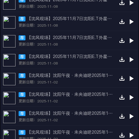
荐
更新日期：2025-11-08
【沈风现场】2025年11月7日沈阳E.T外星人音乐现场十年经典回顾之夜第二场-Dj二曼 Mc托尼
荐
更新日期：2025-11-08
【沈风现场】2025年11月7日沈阳E.T外星人音乐现场十年经典回顾之夜第三场-Dj一文 Mc琳琳
荐
更新日期：2025-11-08
【沈风现场】2025年11月7日沈阳E.T外星人音乐现场十年经典回顾之夜第四场-Dj凯瑞
荐
更新日期：2025-11-08
【沈风现场】沈阳午夜·未央迪吧2025年10月现场第一场 DJ徐剑 McCoCo
荐
更新日期：2025-11-02
【沈风现场】沈阳午夜·未央迪吧2025年10月现场 第二场 DJ小秋 MC于洋
荐
更新日期：2025-11-02
【沈风现场】沈阳午夜·未央迪吧2025年10月现场 第三场 DJ晨晨 MC王子
荐
更新日期：2025-11-02
【沈风现场】沈阳午夜·未央迪吧2025年10月现场 第四场 DJ威廉
荐