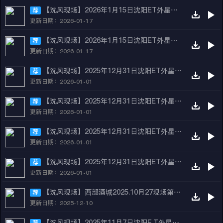
【沈风现场】2026年1月15日沈阳ET外星人音乐现场③Dj一文 Mc琳琳
荐
更新日期：2026-01-17
【沈风现场】2026年1月15日沈阳ET外星人音乐现场④DjAplle
荐
更新日期：2026-01-17
【沈风现场】2025年12月31日沈阳ET外星人音乐现场①-Dj阿亮 McSunny
荐
更新日期：2026-01-01
【沈风现场】2025年12月31日沈阳ET外星人音乐现场②-Dj二曼 Mc托尼
荐
更新日期：2026-01-01
【沈风现场】2025年12月31日沈阳ET外星人音乐现场③-Dj一文 Mc琳琳
荐
更新日期：2026-01-01
【沈风现场】2025年12月31日沈阳ET外星人音乐现场④-DjApple
荐
更新日期：2026-01-01
【沈风现场】西部酒城2025.10月27现场第一场DjKingMc萝莉
荐
更新日期：2025-12-10
【沈风现场】2025年11月7日沈阳E.T外星人音乐现场十年经典回顾之夜第一场-Dj阿亮 McSunny