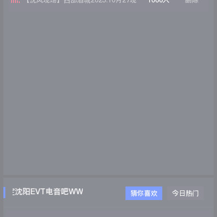
【沈风现场】西部酒城2025.10月27现
1060人
删除
场第一场DjKingMc萝莉
定沈阳EVT电音吧WWW.EVTDJ.COM
猜你喜欢
今日热门