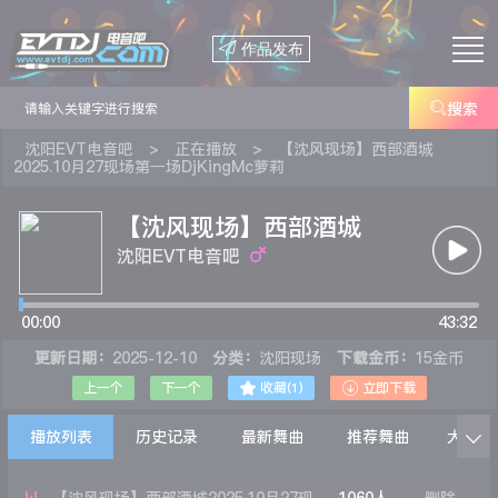

作品发布

搜索
沈阳EVT电音吧
>
正在播放
>
【沈风现场】西部酒城
2025.10月27现场第一场DjKingMc萝莉
【沈风现场】西部酒城
2025.10月27现场第一场
沈阳EVT电音吧
DjKingMc萝莉
00:00
43:32
更新日期：
2025-12-10
分类：
沈阳现场
下载金币：
15金币


上一个
下一个
收藏(
1
)
立即下载
播放列表
历史记录
最新舞曲
推荐舞曲
大家在
