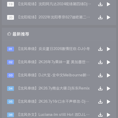
【沈风现场】沈阳阿凡达2024现场第四场Dj阿远
19
【沈阳现场】2022年沈阳奉京627迪吧第二场-DJ小苹果MC王贺
20

最新推荐
【沈风串烧】炎炎夏日2026激情狂欢-DJ小冬
01
【沈风串烧】2K26年7y果味一夏 美加墨世界杯主题跳舞派对专辑 - Dj.阿帅
02
【沈风串烧】DJ大宝-全中文Melbourne新弹跳一飞冲天重低音上劲风暴MUSIC慢摇大碟
03
【沈风串烧】2K26.7y商业大碟.Dj东东Remix
04
【沈风串烧】2K26.7y16r口水干声修改-Dj东东Remix
05
【沈风外文】Luciana-Im still Hot 改DJ.LoZe
06