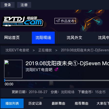
登录
注册

作品发布
网站首页
沈阳现场
沈风外文
沈风
沈阳EVT电音吧
>
正在播放
>
2019.08沈阳夜未央①-DjSeve
2019.08沈阳夜未央①-DjSeven 
沈阳EVT电音吧
00:00
更新日期：
2019-08-27
分类：
沈阳现场
下载金币：
15金币
播放列表
历史记录
最新舞曲
推荐舞曲
大家在