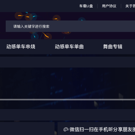
车载U盘
用户协议
关于
动感单车串烧
动感单车单曲
舞曲专辑

微信扫一扫在手机听分享朋友