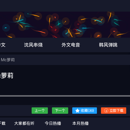
中文
沈风串烧
外文电音
韩风弹跳
n Mc萝莉
Mc萝莉


上一个
下一个
收藏(
30
)
立即下载
下载
大家都在听
今日热播
本月热播