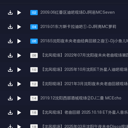
2009.06红番区迪吧现场DJ阿岩MCSeven
02
2019.01东方斯卡拉迪吧①-DJ阿亮MC萝莉
04
2018.5沈阳夜未央老曲经典回顾之夜①-Dj小鱼儿M
06
08
10
12
2019.12沈阳西部酒城现场②DJ二曼 MCEcho
14
16
18