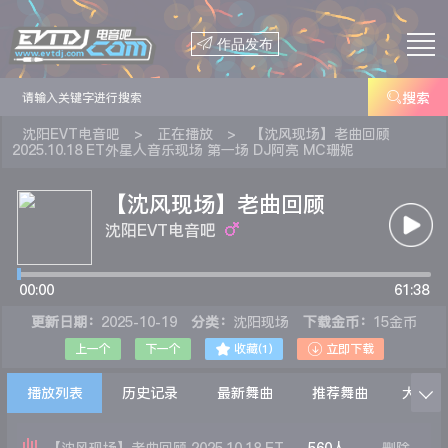

作品发布

搜索
沈阳EVT电音吧
>
正在播放
>
【沈风现场】老曲回顾
2025.10.18 ET外星人音乐现场 第一场 DJ阿亮 MC珊妮
【沈风现场】老曲回顾
2025.10.18 ET外星人音乐
沈阳EVT电音吧
现场 第一场 DJ阿亮 MC珊
00:00
妮
61:38
更新日期：
2025-10-19
分类：
沈阳现场
下载金币：
15金币


上一个
下一个
收藏(
1
)
立即下载
播放列表
历史记录
最新舞曲
推荐舞曲
大家在
