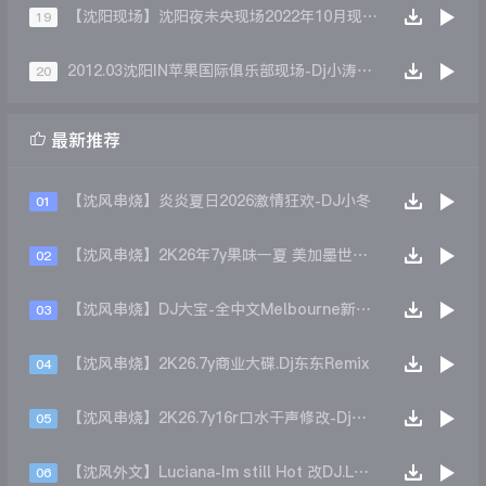
【沈阳现场】沈阳夜未央现场2022年10月现场 第三场 Dj小秋 Mc Vivi
19
2012.03沈阳IN苹果国际俱乐部现场-Dj小涛Mc萝莉
20

最新推荐
【沈风串烧】炎炎夏日2026激情狂欢-DJ小冬
01
【沈风串烧】2K26年7y果味一夏 美加墨世界杯主题跳舞派对专辑 - Dj.阿帅
02
【沈风串烧】DJ大宝-全中文Melbourne新弹跳一飞冲天重低音上劲风暴MUSIC慢摇大碟
03
【沈风串烧】2K26.7y商业大碟.Dj东东Remix
04
【沈风串烧】2K26.7y16r口水干声修改-Dj东东Remix
05
【沈风外文】Luciana-Im still Hot 改DJ.LoZe
06