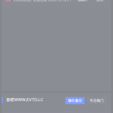
【沈风现场】老曲回顾 2025.10.18 ET
560人
删除
外星人音乐现场 第一场 DJ阿亮 MC珊
妮
电音吧WWW.EVTDJ.COM
猜你喜欢
今日热门