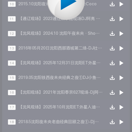
2015.10沈阳夜未央①场DJ小鱼儿McCoco
10
【通辽现场】2023通辽斯卡拉现场DJ阿亮 MCKD
11
【沈风现场】2024.10 沈阳午夜未央·Show 国庆现场 第四场 DJ晨晨MC王子
12
2016年05月20日沈阳西部酒城第二场-DJ壮壮 MCEcho
13
【沈风现场】2025年12月31日沈阳ET外星人音乐现场③-Dj一文 Mc琳琳
14
2019.05沈阳铁西夜未央经典之夜①DJ小鱼儿 Mc coco
15
【沈阳现场】2021年沈阳奉京627现场-Dj阿亮 Mc瑞娜
16
【沈风现场】2025年10月沈阳ET外星人迪吧现场第四场-Dj凯瑞
17
2018.5沈阳夜未央老曲经典回顾之夜①-Dj小鱼儿McCoco
18