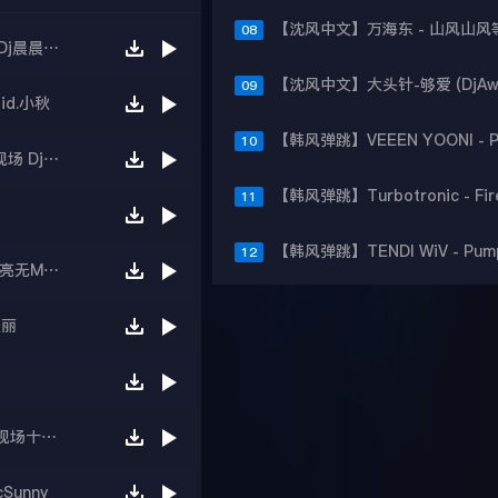
08
【沈风现场】沈阳夜未央现场2022年现场-第四场Dj晨晨Mc王子
09
d.小秋
10
【沈阳现场】2021年10月沈阳红番区迪吧第二场现场 Dj大圣 Mc 晴儿
11
12
【沈风现场】沈阳阿凡达2024年现场 第一场DJ阿亮无MC版本
美丽
【沈风现场】2025年11月7日沈阳E.T外星人音乐现场十年经典回顾之夜第一场-Dj阿亮 McSunny
Sunny