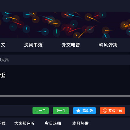
中文
沈风串烧
外文电音
韩风弹跳
J大禹
大禹


上一个
下一个
收藏(
5
)
立即下载
下载
大家都在听
今日热播
本月热播