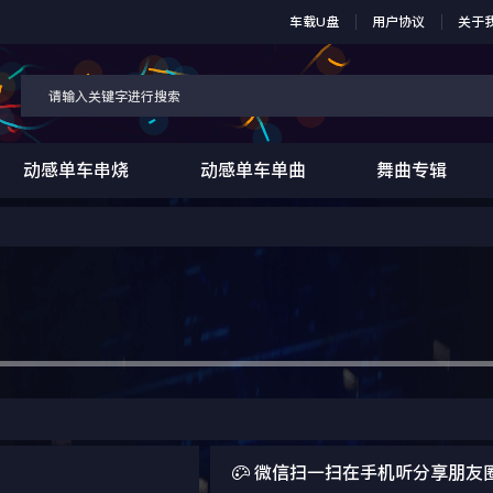
车载U盘
用户协议
关于
动感单车串烧
动感单车单曲
舞曲专辑

微信扫一扫在手机听分享朋友