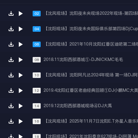
02
【沈阳现场】沈阳夜未央国际俱乐部第四场DjCupi
04
06
2018.11沈阳西部酒城①-DJNICKMC毛毛
08
10
2019.4沈阳红番区老曲经典回顾①DJ小鹏MC大
12
2019.12沈阳西部酒城现场④DJ大禹
14
16
【沈阳现场】2021年沈阳奉京627现场-Dj阿薄 Mc
18