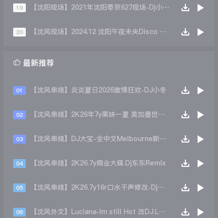
【沈阳现场】2021年沈阳奉京627现场-Dj小苹果 Mc王贺
19
【沈风现场】2024.12 沈阳午夜未央Disco 圣诞节现场 第四场DJSevenMC琳琳
20

最新推荐
【沈风串烧】炎炎夏日2026激情狂欢-DJ小冬
01
【沈风串烧】2K26年7y果味一夏 美加墨世界杯主题跳舞派对专辑 - Dj.阿帅
02
【沈风串烧】DJ大宝-全中文Melbourne新弹跳一飞冲天重低音上劲风暴MUSIC慢摇大碟
03
【沈风串烧】2K26.7y商业大碟.Dj东东Remix
04
【沈风串烧】2K26.7y16r口水干声修改-Dj东东Remix
05
【沈风外文】Luciana-Im still Hot 改DJ.LoZe
06