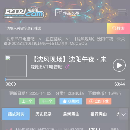

作品发布

搜索
沈阳EVT电音吧
>
正在播放
>
【沈风现场】沈阳午夜·未央
迪吧2025年10月现场第一场 DJ徐剑 McCoCo
【沈风现场】沈阳午夜·未
央迪吧2025年10月现场第
沈阳EVT电音吧
一场 DJ徐剑 McCoCo
00:00
63:44
更新日期：
2025-11-02
分类：
沈阳现场
下载金币：
15金币


上一个
下一个
收藏(
0
)
立即下载
播放列表
历史记录
最新舞曲
推荐舞曲
大家在
