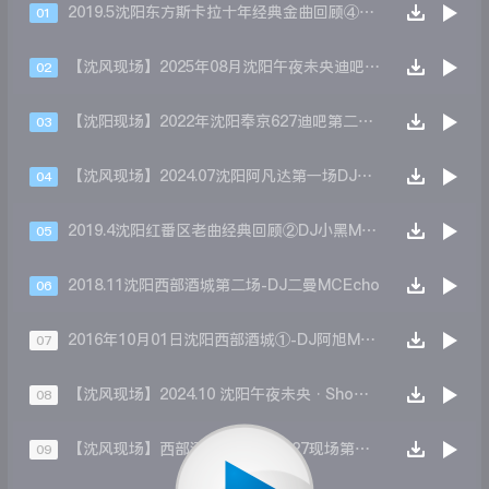
2019.5沈阳东方斯卡拉十年经典金曲回顾④-DJ天赐
01
【沈风现场】2025年08月沈阳午夜未央迪吧 第五场 Dj威廉 Mc袁邵
02
【沈阳现场】2022年沈阳奉京627迪吧第二场-DJ小苹果MC王贺
03
【沈风现场】2024.07沈阳阿凡达第一场DJ阿亮MCsunny
04
2019.4沈阳红番区老曲经典回顾②DJ小黑MC King
05
2018.11沈阳西部酒城第二场-DJ二曼MCEcho
06
2016年10月01日沈阳西部酒城①-DJ阿旭Mc瑞娜
07
【沈风现场】2024.10 沈阳午夜未央·Show 国庆现场 第五场 DJSevenMC袁绍
08
【沈风现场】西部酒城2025.10月27现场第一场DjKingMc萝莉
09