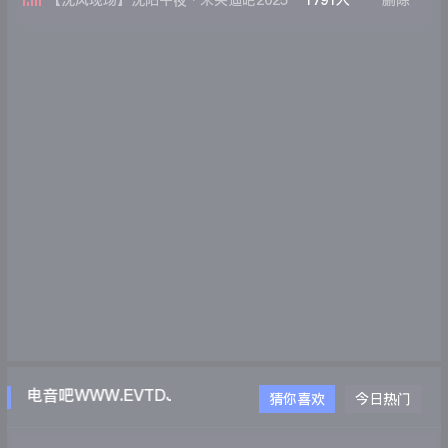
【沈风现场】沈阳午夜·未央迪吧2025
1791人
删除
年10月现场第一场 DJ徐剑 McCoCo
T电音吧WWW.EVTDJ.COM
猜你喜欢
今日热门