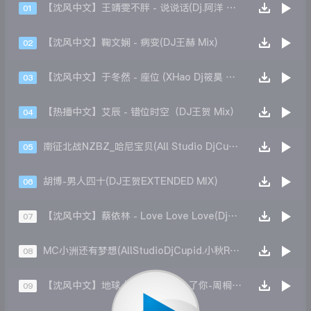
【沈风中文】王靖雯不胖 - 说说话(Dj.阿洋 Extended Mix)
01
【沈风中文】鞠文娴 - 病变(DJ王赫 Mix)
02
【沈风中文】于冬然 - 座位 (XHao Dj筱昊 Original Mix)
03
【热播中文】艾辰 - 错位时空（DJ王贺 Mix）
04
南征北战NZBZ_哈尼宝贝(All Studio DjCupid.小秋 Remix)
05
胡博-男人四十(DJ王贺EXTENDED MIX)
06
【沈风中文】蔡依林 - Love Love Love(Dj十三 Melbourne Mix)
07
MC小洲还有梦想(AllStudioDjCupid.小秋ReMix)
08
【沈风中文】地球人都知道我爱上了你-周桐同(DJ辰辰Mix)
09