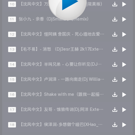
【沈风中文】万海东 - 有风的日落(Dj筱昊版)
10
张小九 - 余香（DjSmallz小卓Remix）
11
【沈风中文】怪阿姨 舍国庆 - 死心塌地去爱你(Dj.阿洋 Extended Mix)
12
【毛不易】- 消愁 （Dj3esr王赫 2k17Extended Mix）
13
【沈风中文】半吨兄弟 - 心要让你听见(DJ赵铁柱 Extended Mix)
14
【沈风中文】卢润泽 - 一路向南走(Dj William威廉 ReMix)
15
【沈风中文】Shake with me（跟我一起摇）dj小贤
16
【沈风中文】友哥 - 饿狼传说(Dj.阿洋 Extended Mix)
17
【沈风中文】侯泽润-多想做个哑巴(XHao_Dj筱昊 Original Mix)
18