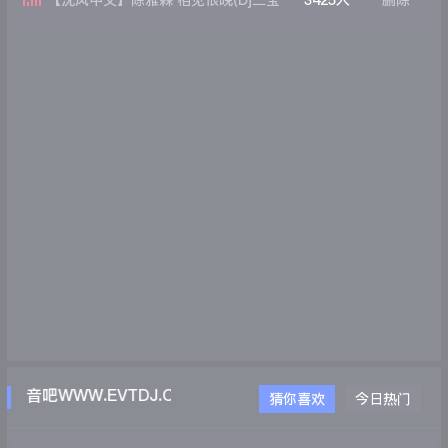
【沈风中文】陈雅森 相见恨晚(Dj二宝
3425人
删除
Mix)
音吧WWW.EVTDJ.COM
猜你喜欢
今日热门