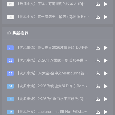
【热播中文】王琪 - 可可托海的牧羊人 (Dj阿健 Mix)
19
【沈风中文】来一碗老于 - 解药 (Dj.阿洋 Extended Mix)
20

最新推荐
【沈风串烧】炎炎夏日2026激情狂欢-DJ小冬
01
【沈风串烧】2K26年7y果味一夏 美加墨世界杯主题跳舞派对专辑 - Dj.阿帅
02
【沈风串烧】DJ大宝-全中文Melbourne新弹跳一飞冲天重低音上劲风暴MUSIC慢摇大碟
03
【沈风串烧】2K26.7y商业大碟.Dj东东Remix
04
【沈风串烧】2K26.7y16r口水干声修改-Dj东东Remix
05
【沈风外文】Luciana-Im still Hot 改DJ.LoZe
06