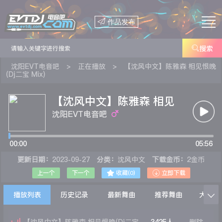

作品发布

搜索
沈阳EVT电音吧
>
正在播放
>
【沈风中文】陈雅森 相见恨晚
(Dj二宝 Mix)
【沈风中文】陈雅森 相见
恨晚(Dj二宝 Mix)
沈阳EVT电音吧
00:00
05:56
更新日期：
2023-09-27
分类：
沈风中文
下载金币：
2金币


上一个
下一个
收藏(
0
)
立即下载
播放列表
历史记录
最新舞曲
推荐舞曲
大家在
