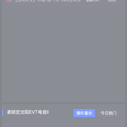
【沈风外文】Stay up Till the(Dj.阿洋
2837人
删除
Extended Mix)
，请锁定沈阳EVT电音吧WWW.EVTDJ.COM
猜你喜欢
今日热门