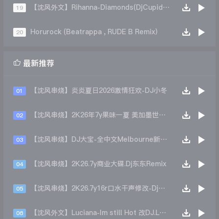
【沈风外文】Rihanna-Diamonds(DjCupid小秋 Remix)
19
Horurock (Beatrappa , RUDE B Remix）
20

最新推荐
【沈风串烧】炎炎夏日2026激情狂欢-DJ小冬
01
【沈风串烧】2K26年7y果味一夏 美加墨世界杯主题跳舞派对专辑 - Dj.阿帅
02
【沈风串烧】DJ大宝-全中文Melbourne新弹跳一飞冲天重低音上劲风暴MUSIC慢摇大碟
03
【沈风串烧】2K26.7y商业大碟.Dj东东Remix
04
【沈风串烧】2K26.7y16r口水干声修改-Dj东东Remix
05
【沈风外文】Luciana-Im still Hot 改DJ.LoZe
06