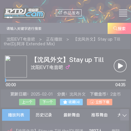

作品发布

搜索
沈阳EVT电音吧
>
正在播放
>
【沈风外文】Stay up Till
the(Dj.阿洋 Extended Mix)
【沈风外文】Stay up Till
the(Dj.阿洋 Extended
沈阳EVT电音吧
Mix)
00:00
04:35
更新日期：
2025-02-01
分类：
沈风外文
下载金币：
2金币


上一个
下一个
收藏(
4
)
立即下载
播放列表
历史记录
最新舞曲
推荐舞曲
大家在
