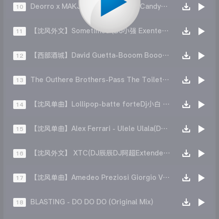
Deorro x MAKJ - Ante Up x Mike Candys - Pump It Up (DJ FLAKO Edit)
10
【沈风外文】Sometimes (DJ小强 Exented Mix)
11
【西部酒城】David Guetta-Booom Booom(DjKing Mix)
12
The Outhere Brothers-Pass The Toilet 小白盖 （DJ吗啡 Mix）
13
【沈风单曲】Lollipop-batte forteDj小白 吗啡Mix)
14
【沈风单曲】Alex Ferrari - Ulele Ulala(DJ.阿洋Extended Mix )
15
【沈风外文】 XTC(DJ辰辰DJ阿超Extended Mix)
16
【沈风单曲】Amedeo Preziosi Giorgio Vanni - Toon Tunz(Dj.阿洋 Extended Mix)
17
BLASTING - DO DO DO (Original Mix)
18