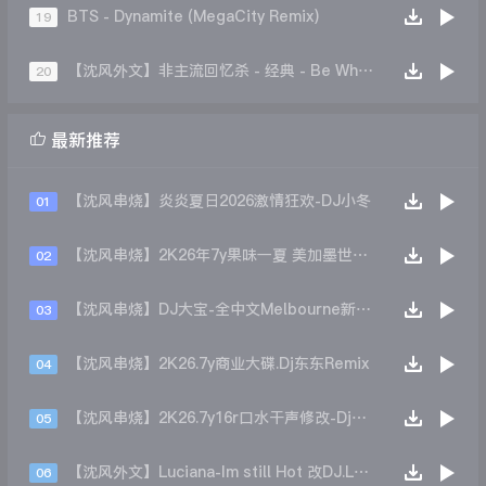
BTS - Dynamite (MegaCity Remix)
19
【沈风外文】非主流回忆杀 - 经典 - Be What You Wanna Be(齐齐哈尔DJ小志2K25Bootleg)
20

最新推荐
【沈风串烧】炎炎夏日2026激情狂欢-DJ小冬
01
【沈风串烧】2K26年7y果味一夏 美加墨世界杯主题跳舞派对专辑 - Dj.阿帅
02
【沈风串烧】DJ大宝-全中文Melbourne新弹跳一飞冲天重低音上劲风暴MUSIC慢摇大碟
03
【沈风串烧】2K26.7y商业大碟.Dj东东Remix
04
【沈风串烧】2K26.7y16r口水干声修改-Dj东东Remix
05
【沈风外文】Luciana-Im still Hot 改DJ.LoZe
06