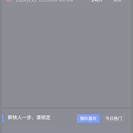
【沈风外文】DJ.Locke Bill Bill
249人
删除
更新快人一步，请锁定沈阳EVT电音吧WWW.EVTDJ.COM
猜你喜欢
今日热门