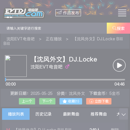

作品发布

搜索
沈阳EVT电音吧
>
正在播放
>
【沈风外文】DJ.Locke Bill
Bill
【沈风外文】DJ.Locke
Bill Bill
沈阳EVT电音吧
00:00
04:46
更新日期：
2025-05-25
分类：
沈风外文
下载金币：
5金币


上一个
下一个
收藏(
1
)
立即下载
播放列表
历史记录
最新舞曲
推荐舞曲
大家在
