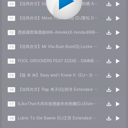
【沈风外文】Gabry Ponte - Come的喂 ABC(DJ.Eivin一文 Official Mix)
10
【沈风外文】Move Your Body (DJ雪松 DJ一文 Official Mix)
11
西部晟哲喝酒曲666–Amokk(X-tended666Mix)
12
【沈风外文】Mr Vla-Bum Bum(Dj Locke Extended Mix)
13
FOOL GROOVERS FEAT EDDIE - GIMME MORE(DJ子剑 MIX)
14
【夜 未 央】Sexy and I Know It（DJ一文 Mix）
15
【沈风外文】Rap 电子(Dj.阿洋 Extended Mix)
16
ILikeThat大风车铁西夜未央热播(DJ.Eivin一文ExtendedMix)
17
Lubie To Sie Bawie (DJ王贺 Extended Mix)
18