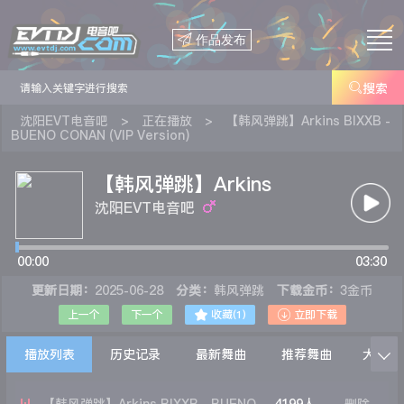

作品发布

搜索
沈阳EVT电音吧
>
正在播放
>
【韩风弹跳】Arkins BIXXB -
BUENO CONAN (VIP Version)
【韩风弹跳】Arkins
BIXXB - BUENO CONAN
沈阳EVT电音吧
(VIP Version)
00:00
03:30
更新日期：
2025-06-28
分类：
韩风弹跳
下载金币：
3金币


上一个
下一个
收藏(
1
)
立即下载
播放列表
历史记录
最新舞曲
推荐舞曲
大家在
