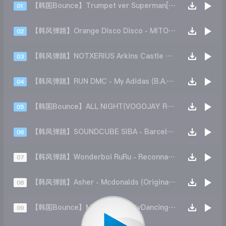
【韩国Bounce】Trumpet ver Superman[2K22 BIONIC Re-Make]
01
【韩风弹跳】Orange Disco Disco - MITOCHY Mush Up EDIT
02
【韩风弹跳】NOTXERIUS Arkins Castle J - We Be Goin(Sonic Remix)
03
【韩风弹跳】RUN DMC - My Adidas (B.A.S.E)
04
【韩国Bounce】ALL NIGHT(VOGOJAY REMIX)
05
【韩风弹跳】SOUNDCUBE SIBA - Barcelona(Remix)
06
【韩风弹跳】Wonderboi RuRu - Reconnaissance (Radio Edit)
07
【韩风弹跳】Asher - Mcdonalds (Original Mix)
08
【韩国Bounce】MadBeatz-DirtyDancing(AsterJeride 2021Remix)
09