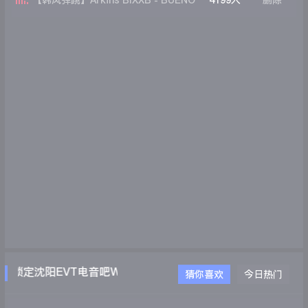
【韩风弹跳】Arkins BIXXB - BUENO
4199人
删除
CONAN (VIP Version)
锁定沈阳EVT电音吧WWW.EVTDJ.COM
猜你喜欢
今日热门