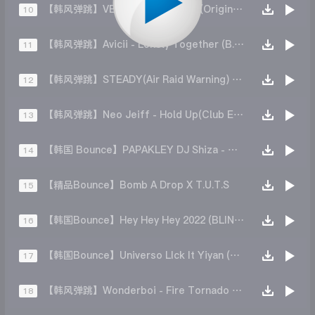
【韩风弹跳】VERO - Suwon Drift (Original Mix)
10
【韩风弹跳】Avicii - Lonely Together (B.A.S.E 2024 REMIX)
11
【韩风弹跳】STEADY(Air Raid Warning) (Origianl Mix)
12
【韩风弹跳】Neo Jeiff - Hold Up(Club Edit)
13
【韩国 Bounce】PAPAKLEY DJ Shiza - Тbi 3annn (DJ FLAKO Rework)
14
【精品Bounce】Bomb A Drop X T.U.T.S
15
【韩国Bounce】Hey Hey Hey 2022 (BLIN Bounce Remix)
16
【韩国Bounce】Universo LIck It Yiyan (GENO,Ricky 2k21 VIP)
17
【韩风弹跳】Wonderboi - Fire Tornado (Original Mix)
18