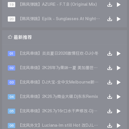
【韩风弹跳】AZURE - F.T.B (Original Mix)
19
【韩风弹跳】Epiik - Sunglasses At Night (Remix)
20

最新推荐
【沈风串烧】炎炎夏日2026激情狂欢-DJ小冬
01
【沈风串烧】2K26年7y果味一夏 美加墨世界杯主题跳舞派对专辑 - Dj.阿帅
02
【沈风串烧】DJ大宝-全中文Melbourne新弹跳一飞冲天重低音上劲风暴MUSIC慢摇大碟
03
【沈风串烧】2K26.7y商业大碟.Dj东东Remix
04
【沈风串烧】2K26.7y16r口水干声修改-Dj东东Remix
05
【沈风外文】Luciana-Im still Hot 改DJ.LoZe
06