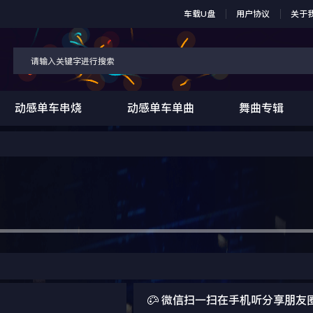
车载U盘
用户协议
关于
动感单车串烧
动感单车单曲
舞曲专辑

微信扫一扫在手机听分享朋友