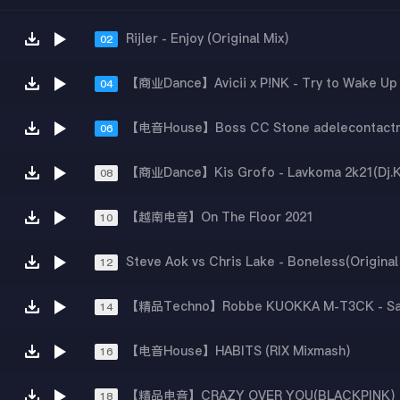
Rijler - Enjoy (Original Mix)
02
04
06
08
【越南电音】On The Floor 2021
10
Steve Aok vs Chris Lake - Boneless(Original
12
14
【电音House】HABITS (RIX Mixmash)
16
【精品电音】CRAZY OVER YOU(BLACKPINK)
18