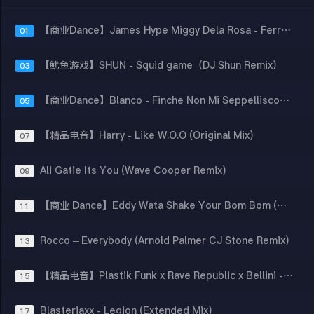
【商业Dance】James Hype Miggy Dela Rosa - Ferrari (Jack Mazzoni Remix)
01
【鱿鱼游戏】SHUN - Squid game（DJ Shun Remix）
03
【商业Dance】Blanco - Finche Non Mi Seppelliscono (Socievole Adalwolf Bootleg Remix)
05
【精品电音】Harry - Like W.O.O (Original Mix)
07
Ali Gatie Its You (Wave Cooper Remix)
09
【商业 Dance】Eddy Wata Shake Your Bom Bom (Crew 7 Remix)
11
Rocco – Everybody (Arnold Palmer CJ Stone Remix)
13
【精品电音】Plastik Funk x Rave Republic x Bellini - Samba De Janeiro (Extended Mix)
15
Blasterjaxx - Legion (Extended Mix)
17