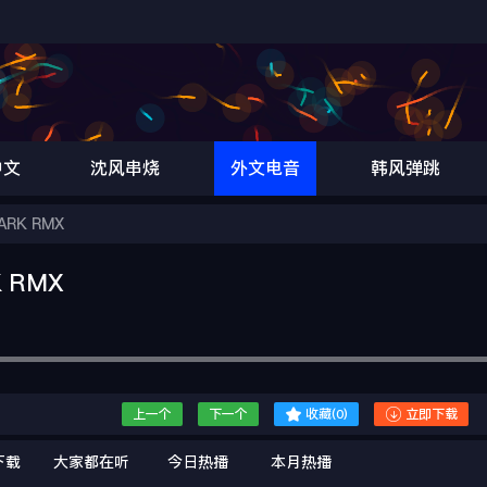
中文
沈风串烧
外文电音
韩风弹跳
ARK RMX
K RMX


上一个
下一个
收藏(
0
)
立即下载
下载
大家都在听
今日热播
本月热播