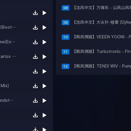
08
09
【商业Dance】Avicii x P!NK - Try to Wake Up (Bootleg Party)
10
【电音House】Boss CC Stone adelecontactme(Extended Mix)
11
【商业Dance】Kis Grofo - Lavkoma 2k21(Dj.Karlos Bootleg)
12
 Mix)
【精品Techno】Robbe KUOKKA M-T3CK - Sandstorm (EXTENDED)