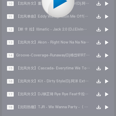
【沈风外文】重力激光 Gravity laser(Dj.阿洋 Extended Mix)
10
【沈风单曲】Eddy Wata_Pissin Me Off(DjCupid小秋 Re-Work)
11
【斯 卡 拉】Illmatic - Jack 2.0 (DJ.Eivin一文 Extended Mix)
12
【沈风外文】Akon - Right Now Na Na Na(Spark Rmx)
13
Groove-Coverage-Runaway(Dj杨岱轩RTERemix)
14
【沈风外文】Cascada- Everytime We Touch(Dj Locke Extended Mix)
15
【沈风外文】Kit - Dirty Style(Dj.阿洋 Extended Mix)
16
【沈风外文】DJ禄芷琦 Rye Rye Feat卡拉轰炸机
17
【沈阳热播】TJR - We Wanna Party -（ All Studio DJH）
18