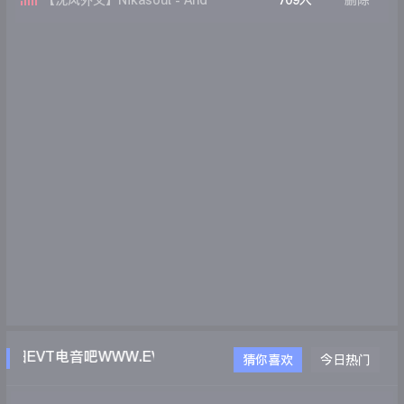
【沈风外文】Nikasoul - And
709人
删除
Funny(DJ William威廉 ReMix)
EVT电音吧WWW.EVTDJ.COM
猜你喜欢
今日热门