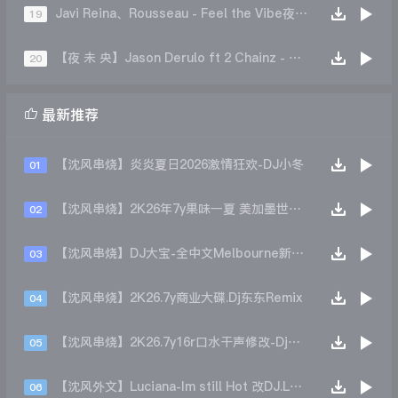
Javi Reina、Rousseau - Feel the Vibe夜未央热播(DjPrince.阿浩 Remix )
19
【夜 未 央】Jason Derulo ft 2 Chainz - Talk Dirty ( DJCupid.小秋 Bootleg )
20

最新推荐
【沈风串烧】炎炎夏日2026激情狂欢-DJ小冬
01
【沈风串烧】2K26年7y果味一夏 美加墨世界杯主题跳舞派对专辑 - Dj.阿帅
02
【沈风串烧】DJ大宝-全中文Melbourne新弹跳一飞冲天重低音上劲风暴MUSIC慢摇大碟
03
【沈风串烧】2K26.7y商业大碟.Dj东东Remix
04
【沈风串烧】2K26.7y16r口水干声修改-Dj东东Remix
05
【沈风外文】Luciana-Im still Hot 改DJ.LoZe
06