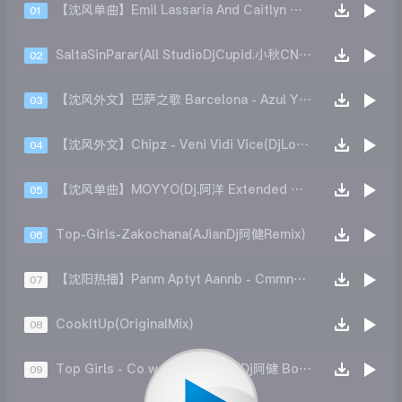
【沈风单曲】Emil Lassaria And Caitlyn 风琴(DJ凯利 Mix)
01
SaltaSinParar(All StudioDjCupid.小秋CN-EDM)
02
【沈风外文】巴萨之歌 Barcelona - Azul Y Grana Mi Pasion(DJ王贺 Mix)
03
【沈风外文】Chipz - Veni Vidi Vice(DjLocke 2023 Remix)
04
【沈风单曲】MOYYO(Dj.阿洋 Extended Mix)
05
Top-Girls-Zakochana(AJianDj阿健Remix)
06
【沈阳热播】Panm Aptyt Aannb - Cmmna( DJ凯利 Mix）
07
CookItUp(OriginalMix)
08
Top Girls - Co w sercu masz (Dj阿健 Bootleg Mix)
09