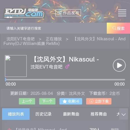

作品发布

搜索
沈阳EVT电音吧
>
正在播放
>
【沈风外文】Nikasoul - And
Funny(DJ William威廉 ReMix)
【沈风外文】Nikasoul -
And Funny(DJ William威
沈阳EVT电音吧
廉 ReMix)
00:00
00:00
更新日期：
2025-08-04
分类：
沈风外文
下载金币：
2金币


上一个
下一个
收藏(
4
)
立即下载
播放列表
历史记录
最新舞曲
推荐舞曲
大家在
