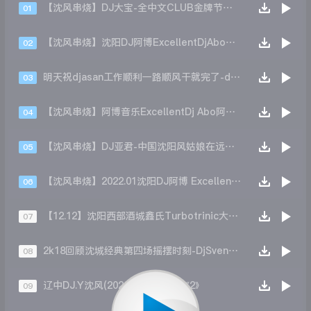
【沈风串烧】DJ大宝-全中文CLUB金牌节奏老牌DJ一人一首成名曲MUSIC慢摇大碟
01
【沈风串烧】沈阳DJ阿博ExcellentDjAbo博式曲风动感光波13
02
明天祝djasan工作顺利一路顺风干就完了-djasan
03
【沈风串烧】阿博音乐ExcellentDj Abo阿博 2022 经典再现
04
【沈风串烧】DJ亚君-中国沈阳风姑娘在远方中文专场上劲风暴ElectronicS慢摇大碟
05
【沈风串烧】2022.01沈阳DJ阿博 ExcellentDj Abo
06
【12.12】沈阳西部酒城鑫氏Turbotrinic大合集.dj鑫鑫
07
2k18回顾沈城经典第四场摇摆时刻-DjSven斯文
08
辽中DJ.Y沈风(2020)Music合集《2》
09