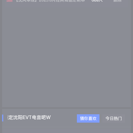
【沈风串烧】2025.8月经典舞曲定制串
689人
删除
烧DJ小伟
锁定沈阳EVT电音吧WWW.EVTDJ.COM
猜你喜欢
今日热门