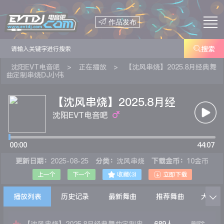

作品发布

搜索
沈阳EVT电音吧
>
正在播放
>
【沈风串烧】2025.8月经典舞
曲定制串烧DJ小伟
【沈风串烧】2025.8月经
典舞曲定制串烧DJ小伟
沈阳EVT电音吧
00:00
44:07
更新日期：
2025-08-25
分类：
沈风串烧
下载金币：
10金币


上一个
下一个
收藏(
3
)
立即下载
播放列表
历史记录
最新舞曲
推荐舞曲
大家在
