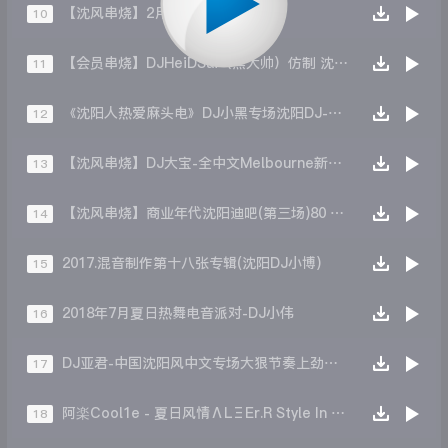
【沈风串烧】2月舞曲串烧 DJ久度
10
【会员串烧】DJHeiDSai（黑大帅）仿制 沈阳 夜未央俱乐部 2015年3月 DJ小春现场
11
《沈阳人热爱麻头电》DJ小黑专场沈阳DJ-DMing大铭
12
【沈风串烧】DJ大宝-全中文Melbourne新弹跳一飞冲天重低音上劲风暴MUSIC慢摇大碟
13
【沈风串烧】商业年代沈阳迪吧(第三场)80 90青春年代疯狂Disco时间Dj小昊Jaeger
14
2017.混音制作第十八张专辑(沈阳DJ小博)
15
2018年7月夏日热舞电音派对-DJ小伟
16
DJ亚君-中国沈阳风中文专场大狠节奏上劲风暴Melbourne慢摇大碟
17
阿楽Cool1e - 夏日风情ΛLΞEr.R Style In The Summer
18