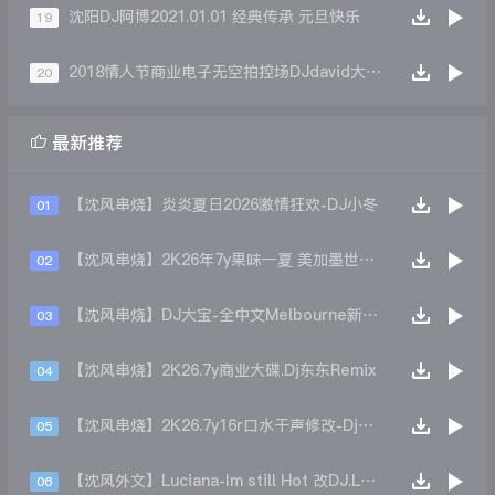
沈阳DJ阿博2021.01.01 经典传承 元旦快乐
19
2018情人节商业电子无空拍控场DJdavid大伟Remix
20

最新推荐
【沈风串烧】炎炎夏日2026激情狂欢-DJ小冬
01
【沈风串烧】2K26年7y果味一夏 美加墨世界杯主题跳舞派对专辑 - Dj.阿帅
02
【沈风串烧】DJ大宝-全中文Melbourne新弹跳一飞冲天重低音上劲风暴MUSIC慢摇大碟
03
【沈风串烧】2K26.7y商业大碟.Dj东东Remix
04
【沈风串烧】2K26.7y16r口水干声修改-Dj东东Remix
05
【沈风外文】Luciana-Im still Hot 改DJ.LoZe
06