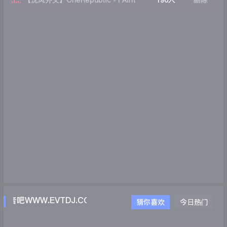
【沈风外文】OneRepublic - I Aint
190人
删除
Worried (DjHope小春 Extended Mix)
音吧WWW.EVTDJ.COM
猜你喜欢
今日热门