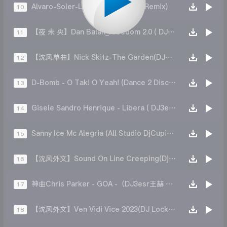
Alvaro-Soler-LaCintura(AlienCutRemix)
10
【夜 未 央】Dan Balan_Freedom 2.0 ( DJ小秋 Mix）
11
【沈风单曲】Nick Skitz-The Garden(DJ小志 Mix)
12
D-Bomb - O Tak! O Yeah! (Dance 2 Disco DJ Tool)
13
Gisele Sandro Henrique - Libera ( DJ3esr王赫 斯卡拉热播)
14
Sanny Ice Mc Alegria (All Studio DjCupid.小秋 Original Mix)
15
【沈风外文】Sound On Line Creeping(DjCupid Vip Mix)
16
神曲Chris Parker - GOA -（DJ3esr王赫 2k17Extended Mix）
17
【沈风外文】Ven Vidi Vice 2023(DJ Locke Remix)
18