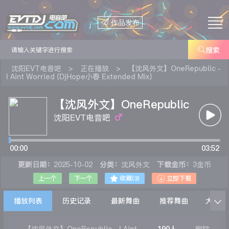

作品发布

搜索
沈阳EVT电音吧
>
正在播放
>
【沈风外文】OneRepublic -
I Aint Worried (DjHope小春 Extended Mix)
【沈风外文】OneRepublic
- I Aint Worried (DjHope
沈阳EVT电音吧
小春 Extended Mix)
00:00
03:52
更新日期：
2025-10-02
分类：
沈风外文
下载金币：
3金币


上一个
下一个
收藏(
3
)
立即下载
播放列表
历史记录
最新舞曲
推荐舞曲
大家在
