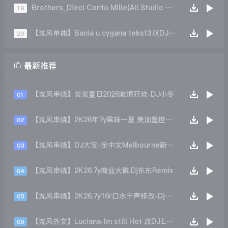
Brothers_Dieci Cento Mille(All Studio DjCupid ReMix)
19
【沈风单曲】Bania u cygana tekst3.0(DJ王贺 Mix）
20

最新推荐
【沈风串烧】炎炎夏日2026激情狂欢-DJ小冬
01
【沈风串烧】2K26年7y果味一夏 美加墨世界杯主题跳舞派对专辑 - Dj.阿帅
02
【沈风串烧】DJ大宝-全中文Melbourne新弹跳一飞冲天重低音上劲风暴MUSIC慢摇大碟
03
【沈风串烧】2K26.7y商业大碟.Dj东东Remix
04
【沈风串烧】2K26.7y16r口水干声修改-Dj东东Remix
05
【沈风外文】Luciana-Im still Hot 改DJ.LoZe
06