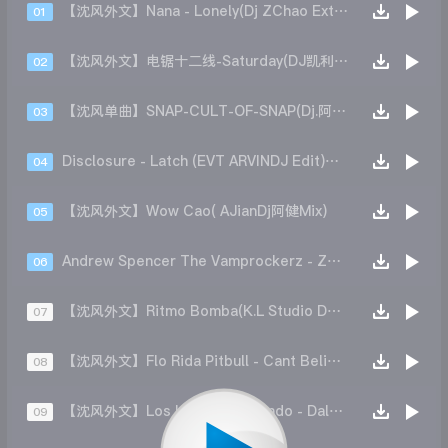
【沈风外文】Nana - Lonely(Dj ZChao Extended Mix)
01
【沈风外文】电锯十二线-Saturday(DJ凯利 Mix)
02
【沈风单曲】SNAP-CULT-OF-SNAP(Dj.阿洋 Extended Mix}
03
Disclosure - Latch (EVT ARVINDJ Edit)斯卡拉热播
04
【沈风外文】Wow Cao( AJianDj阿健Mix)
05
Andrew Spencer The Vamprockerz - Zombie (TAITO Bootleg)
06
【沈风外文】Ritmo Bomba(K.L Studio DJ凯利 Original Mix)
07
【沈风外文】Flo Rida Pitbull - Cant Believe It(DiscJock李旭辉 2025 Extended Mix)
08
【沈风外文】Los Locos El 3mendo - Dale Que Sube(DJ.Locke Remix)
09