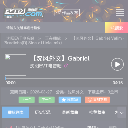

作品发布

搜索
沈阳EVT电音吧
>
正在播放
>
【沈风外文】Gabriel Valim -
Piradinha(Dj Sine official mix)
【沈风外文】Gabriel
Valim - Piradinha(Dj Sine
沈阳EVT电音吧
official mix)
00:00
04:16
更新日期：
2026-03-27
分类：
沈风外文
下载金币：
3金币


上一个
下一个
收藏(
0
)
立即下载
播放列表
历史记录
最新舞曲
推荐舞曲
大家在
