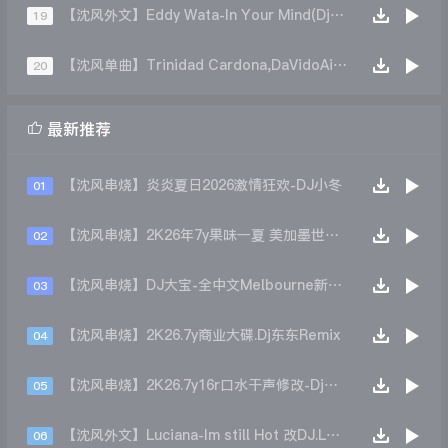
【沈风外文】Eddy Wata-In Your Mind(DjMrChen Mix)
19
【沈风单曲】Trinidad Cardona,DaVidoAisha - Hayya Hayya(DJ小强 Mix)
20

最新推荐
【沈风串烧】炎炎夏日2026激情狂欢-DJ小冬
01
【沈风串烧】2K26年7y果味一夏 美加墨世界杯主题跳舞派对专辑 - Dj.阿帅
02
【沈风串烧】DJ大宝-全中文Melbourne新弹跳一飞冲天重低音上劲风暴MUSIC慢摇大碟
03
【沈风串烧】2K26.7y商业大碟.Dj东东Remix
04
【沈风串烧】2K26.7y16r口水干声修改-Dj东东Remix
05
【沈风外文】Luciana-Im still Hot 改DJ.LoZe
06