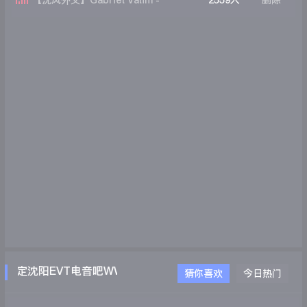
【沈风外文】Gabriel Valim -
2559人
删除
Piradinha(Dj Sine official mix)
定沈阳EVT电音吧WWW.EVTDJ.COM
猜你喜欢
今日热门