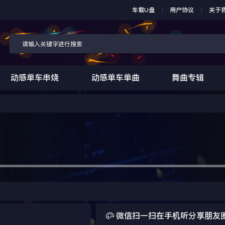
车载U盘
用户协议
关于
动感单车串烧
动感单车单曲
舞曲专辑

微信扫一扫在手机听分享朋友