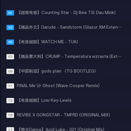
【越南电音】Counting Star - Dj Bee T3( Dau Mink)
01
【精品外文】Darude - Sandstorm (Glazur XM Extended Remix)
03
【电音越鼓】WATCH ME - TUKI
05
【精品意大利】CRUMP - Temperatura wzrasta (Extended Mix)
07
【中国制造】gods plan （TG BOOTLEG）
09
FINAL Me Ur Ghost (Wave Cooper Remix)
11
【电音越鼓】Low Key-Lewis
13
REVIBE X GONGSTAR - TMFRD (ORIGINAL MIX)
15
【商业Dance】Acid Luke - 321 (Original Mix)
17