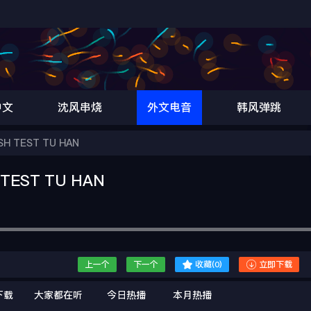
中文
沈风串烧
外文电音
韩风弹跳
H TEST TU HAN
TEST TU HAN


上一个
下一个
收藏(
0
)
立即下载
下载
大家都在听
今日热播
本月热播