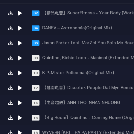
02
DANEV – Astronomia(Original Mix)
04
06
Quintino, Richie Loop - Manimal (Extended M
08
K P-Mister Policeman(Original Mix)
10
【越南电音】Discotek People Dat Myn Remix
12
【电音越鼓】ANH THOI NHAN NHUONG
14
【Big Room】Quintino - Coming Home (Origin
16
WYVERN (KR) – PA PA PARTY (Extended Mix
18