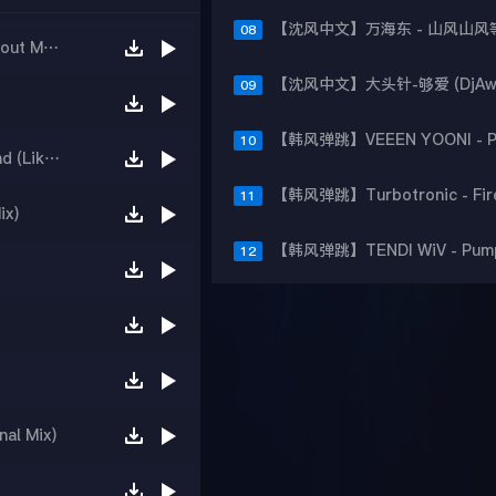
08
【精品电音】SuperFitness - Your Body (Workout Mix 133 bpm)
09
10
Jason Parker feat. MarZel You Spin Me Round (Like A Record) (DualXess Remix)
11
ix)
12
al Mix)
)