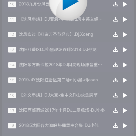
2018九月份风云再起-Dj东东
10
【沈风串烧】DJ亚君-中国沈阳风中英文经典上劲专场ElectronicS慢摇大碟
11
沈风吹过【打造万圣节经典】.Dj.Xceng
12
沈阳红番区DJ小黑现场连碟2018-DJ孙龙
13
沈阳东方斯卡拉2018年DJ阿亮现场原音重作-DJ孙龙
14
2019-4Y沈阳红番区第二场dj小黑-djasan
15
【外文串烧】DJ大宝-全中文FkLak金牌节奏相见恨晚秋风吹起咚咚咚MUSIC慢摇大碟
16
沈阳西部酒城2017年十月DJ二曼现场-DJ小冬
17
2018.5沈阳各大迪吧热播舞曲合集-DJ小伟
18