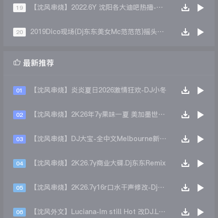
【沈风串烧】2022.6Y 沈阳各大迪吧热播-沈阳Dj小诚
19
2019Dico现场(Dj东东美女Mc范范范)摇头升天
20

最新推荐
【沈风串烧】炎炎夏日2026激情狂欢-DJ小冬
01
【沈风串烧】2K26年7y果味一夏 美加墨世界杯主题跳舞派对专辑 - Dj.阿帅
02
【沈风串烧】DJ大宝-全中文Melbourne新弹跳一飞冲天重低音上劲风暴MUSIC慢摇大碟
03
【沈风串烧】2K26.7y商业大碟.Dj东东Remix
04
【沈风串烧】2K26.7y16r口水干声修改-Dj东东Remix
05
【沈风外文】Luciana-Im still Hot 改DJ.LoZe
06