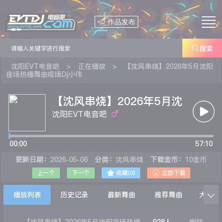

作品发布

搜索
沈阳EVT电音吧
>
正在播放
>
【沈风串烧】2026年5月沈阳
夜场热播舞曲现场Dj小伟
【沈风串烧】2026年5月沈
阳夜场热播舞曲现场Dj小伟
沈阳EVT电音吧
00:00
57:10
更新日期：
2026-05-06
分类：
沈风串烧
下载金币：
10金币


上一个
下一个
收藏(
0
)
立即下载
播放列表
历史记录
最新舞曲
推荐舞曲
大家在
