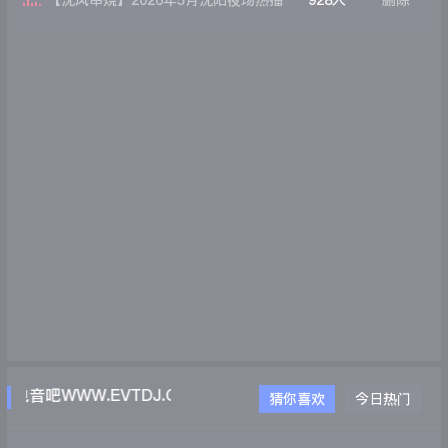
【沈风串烧】2026年5月沈阳夜场热播
928人
删除
舞曲现场Dj小伟
电音吧WWW.EVTDJ.COM
猜你喜欢
今日热门