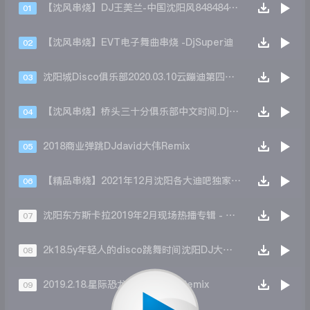
【沈风串烧】DJ王美兰-中国沈阳风8484848狂飙上劲风暴Melbourne慢摇大碟
01
【沈风串烧】EVT电子舞曲串烧 -DjSuper迪
02
沈阳城Disco俱乐部2020.03.10云蹦迪第四场-Dj大饼
03
【沈风串烧】桥头三十分俱乐部中文时间.Dj东东Remix
04
2018商业弹跳DJdavid大伟Remix
05
【精品串烧】2021年12月沈阳各大迪吧独家热播舞曲-DJ小伟
06
沈阳东方斯卡拉2019年2月现场热播专辑 - DJ孙龙
07
2k18.5y年轻人的disco跳舞时间沈阳DJ大铭Remix
08
2019.2.18.星际恐龙 沈阳Dj小楠 Remix
09