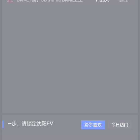
【韩风弹跳】Sixthema DANIELLE
1126人
删除
(KR) - Whos That (Original Mix)
人一步，请锁定沈阳EVT电音吧WWW.EVTDJ.COM
猜你喜欢
今日热门