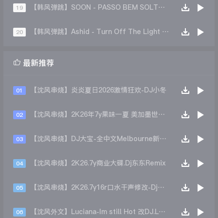
【韩风弹跳】SOON - PASSO BEM SOLTO (Remix)
19
【韩风弹跳】Ashid - Turn Off The Light (Remix)
20

最新推荐
【沈风串烧】炎炎夏日2026激情狂欢-DJ小冬
01
【沈风串烧】2K26年7y果味一夏 美加墨世界杯主题跳舞派对专辑 - Dj.阿帅
02
【沈风串烧】DJ大宝-全中文Melbourne新弹跳一飞冲天重低音上劲风暴MUSIC慢摇大碟
03
【沈风串烧】2K26.7y商业大碟.Dj东东Remix
04
【沈风串烧】2K26.7y16r口水干声修改-Dj东东Remix
05
【沈风外文】Luciana-Im still Hot 改DJ.LoZe
06