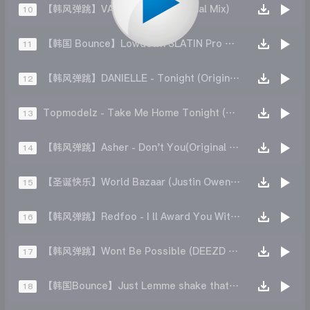
【韩风弹跳】VAX - DRAMA (Original Mix)
10
【韩国 Bounce】Lowdown SLATIN Pro Wrestler (Reni B Edit)
11
【韩风弹跳】DANIELLE - Tonight (Original Mix)
12
Topmodelz - Take Me Home Tonight (Bounce Mix)
13
【韩风弹跳】Asher - Don't You(Original Mix)
14
【圣诞快乐】World Bazaar (Justin Owen Meewz Christmas Remix)
15
【韩风弹跳】Redfoo - I ll Award You With My Body
16
【韩风弹跳】Wont Be Possible (DEEZD Remix)
17
【韩国Bounce】Just Lemme shake that sing(DJ Fury Edit)
18