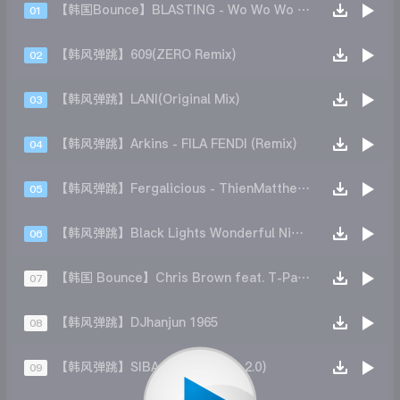
【韩国Bounce】BLASTING - Wo Wo Wo (Original Mix)
01
【韩风弹跳】609(ZERO Remix)
02
【韩风弹跳】LANI(Original Mix)
03
【韩风弹跳】Arkins - FILA FENDI (Remix)
04
【韩风弹跳】Fergalicious - ThienMatthew Ft Khun
05
【韩风弹跳】Black Lights Wonderful Nights (Extended Mix)
06
【韩国 Bounce】Chris Brown feat. T-Pain - Kiss Kiss (L2K Rebirth)
07
【韩风弹跳】DJhanjun 1965
08
【韩风弹跳】SIBA - Play (Remix 2.0)
09