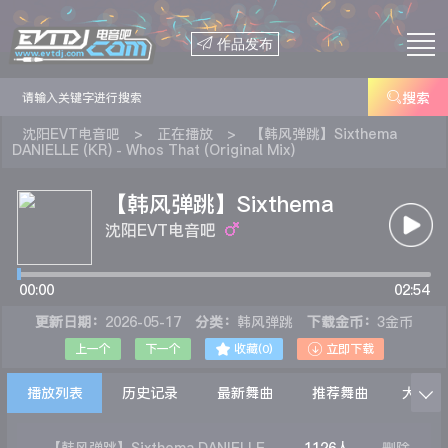

作品发布

搜索
沈阳EVT电音吧
>
正在播放
>
【韩风弹跳】Sixthema
DANIELLE (KR) - Whos That (Original Mix)
【韩风弹跳】Sixthema
DANIELLE (KR) - Whos
沈阳EVT电音吧
That (Original Mix)
00:00
02:54
更新日期：
2026-05-17
分类：
韩风弹跳
下载金币：
3金币


上一个
下一个
收藏(
0
)
立即下载
播放列表
历史记录
最新舞曲
推荐舞曲
大家在
