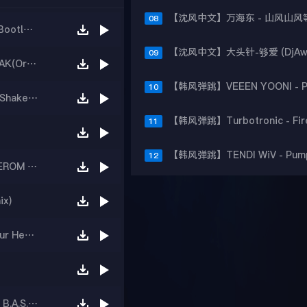
08
【韩风弹跳】DJ FLAKO - Without Your Love (Bootleg)
09
【韩风弹跳】BlackSamurai TWINDY-BCAKBCAK(Original Mix)
10
【韩国Bounce】Milkshake (RAFTEL R Kimchi Shake Mix)
11
12
【韩风弹跳】Joel Fletcher Savage - Swing (JEROM EDIT)
ix)
【韩国Bounce】Basement Jaxx - Where s Your Head At (Julas Bootleg)
【韩风弹跳】Beastie Boys - Intergalactic (ZB B.A.S.E REMIX)