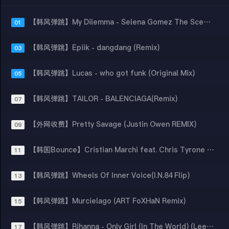
【韩风弹跳】My Dilemma - Selena Gomez The Scene (AVRIL SKINSHIP REMIX)
01
【韩风弹跳】Epiik - dangdang (Remix)
03
【韩风弹跳】Lucas - who got funk (Original Mix)
05
【韩风弹跳】TAILOR - BALENCIAGA(Remix)
07
【外网收费】Pretty Savage (Justin Owen REMIX)
09
【韩国Bounce】Cristian Marchi feat. Chris Tyrone - Vida Loca (Base Mix)
11
【韩风弹跳】Wheels Of Inner Voice(I.N.84 Flip)
13
【韩风弹跳】Murcielago (ART FoXHaN Remix)
15
【韩风弹跳】Rihanna - Only Girl (In The World) (Leeik Remix)
17