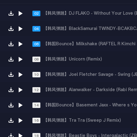
02
04
06
【韩风弹跳】Unicorn (Remix)
08
10
【韩风弹跳】Alanwalker - Darkside (Rabi Rem
12
14
【韩风弹跳】Tra Tra (Sweep J Remix)
16
18