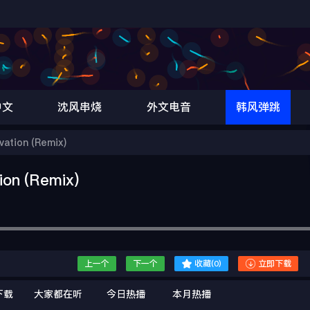
中文
沈风串烧
外文电音
韩风弹跳
tion (Remix)
n (Remix)


上一个
下一个
收藏(
0
)
立即下载
下载
大家都在听
今日热播
本月热播