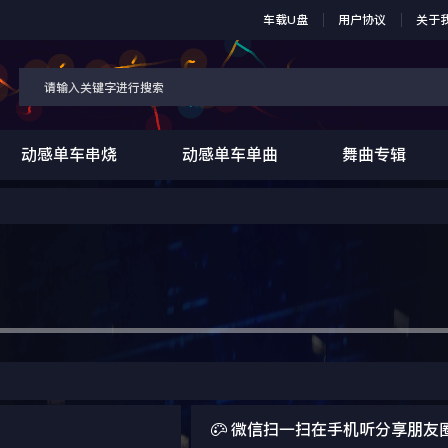
车载U盘
用户协议
关于
动感单车串烧
动感单车单曲
舞曲专辑

微信扫一扫在手机听分享朋友