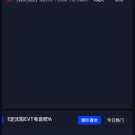
【韩风弹跳】Mystic - Dusk Till Dawn
168人
删除
(remix)
锁定沈阳EVT电音吧WWW.EVTDJ.COM
猜你喜欢
今日热门