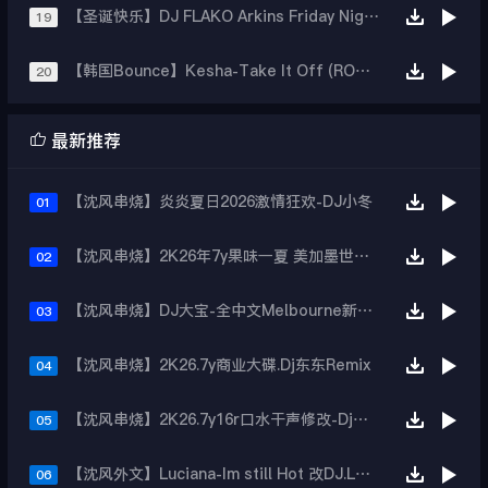
【圣诞快乐】DJ FLAKO Arkins Friday Night EXTENDED MIX
19
【韩国Bounce】Kesha-Take It Off (ROYCE 2K21 Rebounce)
20

最新推荐
【沈风串烧】炎炎夏日2026激情狂欢-DJ小冬
01
【沈风串烧】2K26年7y果味一夏 美加墨世界杯主题跳舞派对专辑 - Dj.阿帅
02
【沈风串烧】DJ大宝-全中文Melbourne新弹跳一飞冲天重低音上劲风暴MUSIC慢摇大碟
03
【沈风串烧】2K26.7y商业大碟.Dj东东Remix
04
【沈风串烧】2K26.7y16r口水干声修改-Dj东东Remix
05
【沈风外文】Luciana-Im still Hot 改DJ.LoZe
06