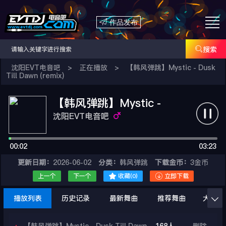

作品发布

搜索
沈阳EVT电音吧
>
正在播放
>
【韩风弹跳】Mystic - Dusk
Till Dawn (remix)
【韩风弹跳】Mystic -
Dusk Till Dawn (remix)
沈阳EVT电音吧
00:02
03:23
更新日期：
2026-06-02
分类：
韩风弹跳
下载金币：
3金币


上一个
下一个
收藏(
0
)
立即下载
播放列表
历史记录
最新舞曲
推荐舞曲
大家在
