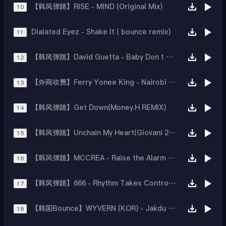
【韩风弹跳】RISE - MIND (Original Mix)
10
Dialated Eyez - Shake It ( bounce remix)
11
【韩风弹跳】David Guetta - Baby Don t Hurt Me (L2K Remix)
12
【外网收费】Ferry Yonee King - Nairobi 2024
13
【韩风弹跳】Get Down(Money.H REMIX)
14
【韩风弹跳】Unchain My Heart(Giovani 2K22 RKit)
15
【韩风弹跳】MCCREA - Raise the Alarm [WAXXAVA003]
16
【韩风弹跳】666 - Rhythm Takes Control (B.A.S.E)
17
【韩国Bounce】WYVERN (KOR) - Jakdu Beat (Original Mix)
18