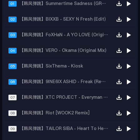
【韩风弹跳】Summertime Sadness (GROZ Remix)
01
【韩风弹跳】BIXXB - SEXY N Fresh (Edit)
02
【韩风弹跳】FoXHaN - A YO LOVE (Original Mix)
03
【韩风弹跳】VERO - Okama (Original Mix)
04
【韩风弹跳】SixThema - Kiosk
05
【韩风弹跳】9INE6IX ASHID - Freak (Remix)
06
【韩风弹跳】XTC PROJECT - Everyman ( Original Mix )
07
【韩风弹跳】Riot [WOOK2 Remix]
08
【韩风弹跳】TAILOR SIBA - Heart To Heart (COFFEEMIX)
09