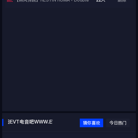
【韩风弹跳】RESTIN RUMA - Double
22人
删除
R (Original Mix)
EVT电音吧WWW.EVTDJ.COM
猜你喜欢
今日热门