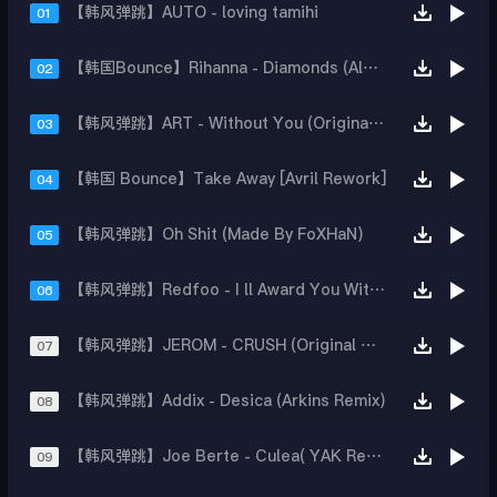
【韩风弹跳】AUTO - loving tamihi
01
【韩国Bounce】Rihanna - Diamonds (Alex Up Bootleg)
02
【韩风弹跳】ART - Without You (Original Mix)
03
【韩国 Bounce】Take Away [Avril Rework]
04
【韩风弹跳】Oh Shit (Made By FoXHaN)
05
【韩风弹跳】Redfoo - I ll Award You With My Body
06
【韩风弹跳】JEROM - CRUSH (Original Mix)
07
【韩风弹跳】Addix - Desica (Arkins Remix)
08
【韩风弹跳】Joe Berte - Culea( YAK Rework )
09