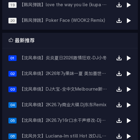
【韩风弹跳】love the way you lie (kupa uzi remix )
19
【韩风弹跳】Poker Face (WOOK2 Remix)
20

最新推荐
【沈风串烧】炎炎夏日2026激情狂欢-DJ小冬
01
【沈风串烧】2K26年7y果味一夏 美加墨世界杯主题跳舞派对专辑 - Dj.阿帅
02
【沈风串烧】DJ大宝-全中文Melbourne新弹跳一飞冲天重低音上劲风暴MUSIC慢摇大碟
03
【沈风串烧】2K26.7y商业大碟.Dj东东Remix
04
【沈风串烧】2K26.7y16r口水干声修改-Dj东东Remix
05
【沈风外文】Luciana-Im still Hot 改DJ.LoZe
06