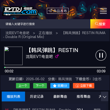

作品发布

搜索
沈阳EVT电音吧
>
正在播放
>
【韩风弹跳】RESTIN RUMA
- Double R (Original Mix)
【韩风弹跳】RESTIN
RUMA - Double R
沈阳EVT电音吧
(Original Mix)
00:02
03:09
更新日期：
2026-06-02
分类：
韩风弹跳
下载金币：
3金币


上一个
下一个
收藏(
0
)
立即下载
播放列表
历史记录
最新舞曲
推荐舞曲
大家在
