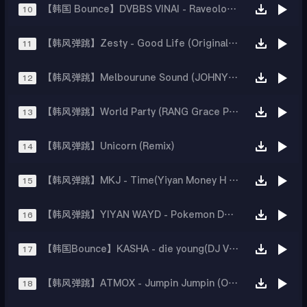
【韩国 Bounce】DVBBS VINAI - Raveology (L2K Rebirth)
10
【韩风弹跳】Zesty - Good Life (Original Mix)
11
【韩风弹跳】Melbourune Sound (JOHNYRIGHTHERE REMIX)
12
【韩风弹跳】World Party (RANG Grace P Remix)
13
【韩风弹跳】Unicorn (Remix)
14
【韩风弹跳】MKJ - Time(Yiyan Money H Rework)
15
【韩风弹跳】YIYAN WAYD - Pokemon Day(REMIX)
16
【韩国Bounce】KASHA - die young(DJ VORTEX Remix)
17
【韩风弹跳】ATMOX - Jumpin Jumpin (Original Mix)
18