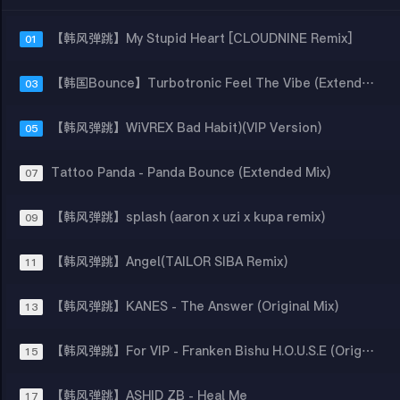
【韩风弹跳】My Stupid Heart [CLOUDNINE Remix]
01
【韩国Bounce】Turbotronic Feel The Vibe (Extended Mix)
03
【韩风弹跳】WiVREX Bad Habit)(VIP Version)
05
Tattoo Panda - Panda Bounce (Extended Mix)
07
【韩风弹跳】splash (aaron x uzi x kupa remix)
09
【韩风弹跳】Angel(TAILOR SIBA Remix)
11
【韩风弹跳】KANES - The Answer (Original Mix)
13
【韩风弹跳】For VIP - Franken Bishu H.O.U.S.E (Original Mix)
15
【韩风弹跳】ASHID ZB - Heal Me
17