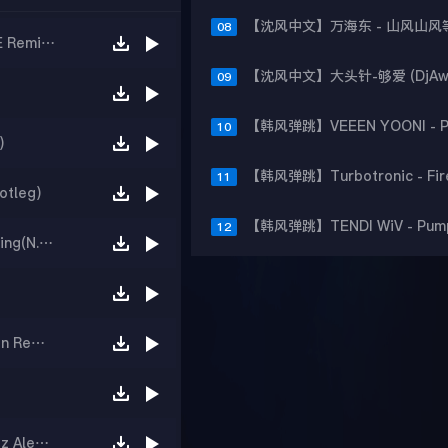
08
【韩国Bounce】My Nigga (JOHNYRIGHTHERE Remix!)
09
10
)
11
tleg)
12
【韩国Bounce】Royal Blood - Trouble s Coming(N.K BOOTLEG)
【韩风弹跳】Sound of Walking Away (Sanolsen Remix)
【精品Bounce】Benny Benassi vs Les Schmitz Alex Del Amo - Sexy Girl Music Dancefloor(LeeTA Mashup Rework Edit)