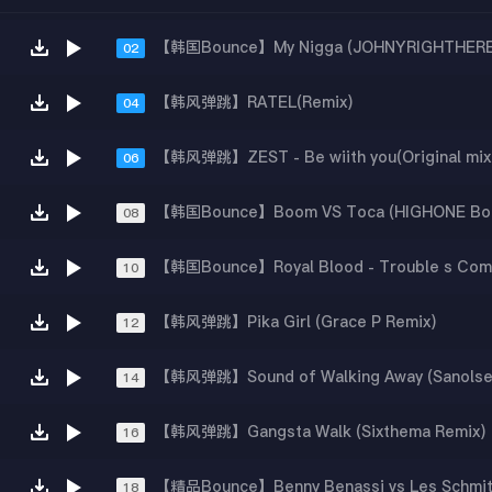
02
【韩风弹跳】RATEL(Remix)
04
【韩风弹跳】ZEST - Be wiith you(Original mix
06
【韩国Bounce】Boom VS Toca (HIGHONE Boo
08
10
【韩风弹跳】Pika Girl (Grace P Remix)
12
14
【韩风弹跳】Gangsta Walk (Sixthema Remix)
16
18