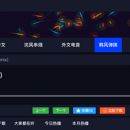
中文
沈风串烧
外文电音
韩风弹跳
mix)
)


上一个
下一个
收藏(
0
)
立即下载
下载
大家都在听
今日热播
本月热播