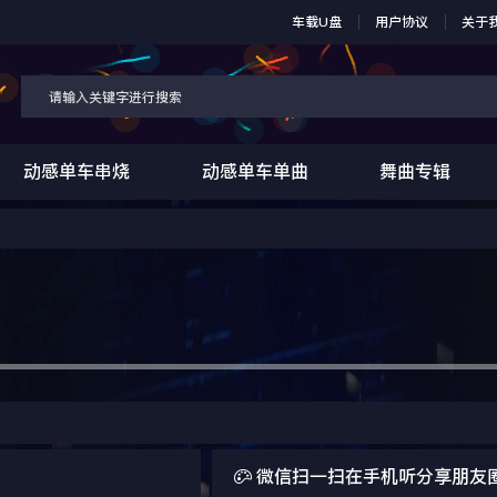
车载U盘
用户协议
关于
动感单车串烧
动感单车单曲
舞曲专辑

微信扫一扫在手机听分享朋友