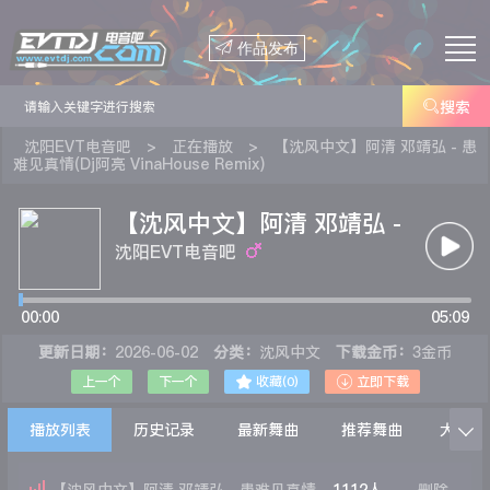

作品发布

搜索
沈阳EVT电音吧
>
正在播放
>
【沈风中文】阿清 邓靖弘 - 患
难见真情(Dj阿亮 VinaHouse Remix)
【沈风中文】阿清 邓靖弘 -
患难见真情(Dj阿亮
沈阳EVT电音吧
VinaHouse Remix)
00:00
05:09
更新日期：
2026-06-02
分类：
沈风中文
下载金币：
3金币


上一个
下一个
收藏(
0
)
立即下载
播放列表
历史记录
最新舞曲
推荐舞曲
大家在
