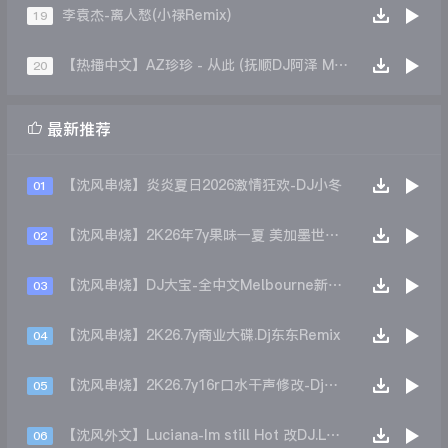
李袁杰-离人愁(小禄Remix)
19
【热播中文】AZ珍珍 - 从此 (抚顺DJ阿泽 Mix)
20

最新推荐
【沈风串烧】炎炎夏日2026激情狂欢-DJ小冬
01
【沈风串烧】2K26年7y果味一夏 美加墨世界杯主题跳舞派对专辑 - Dj.阿帅
02
【沈风串烧】DJ大宝-全中文Melbourne新弹跳一飞冲天重低音上劲风暴MUSIC慢摇大碟
03
【沈风串烧】2K26.7y商业大碟.Dj东东Remix
04
【沈风串烧】2K26.7y16r口水干声修改-Dj东东Remix
05
【沈风外文】Luciana-Im still Hot 改DJ.LoZe
06