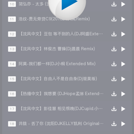
简弘亦 - 太多 (沈阳Dj小波Bootleg)
10
浩纹-责无旁贷C9(2018DJ大禹Remix)
11
【沈风中文】豆包 等不到的人(DJ阿盛Extended Mix)
12
【沈风中文】林俊杰 曹操(Dj晨晨 Remix)
13
阿莫-我们都一样(DJ小桐 Extended Mix)
14
【沈风中文】自由人不是自由身(Dj筱昊版)
15
【热播中文】我想要 (DJHope孟淋 Extended Mix)
16
【沈风中文】彭佳慧 相见恨晚(DJCupid.小秋 Bootleg)
17
井胧 - 丢了你 (沈阳DJKELLY凯利 Original Mix)
18