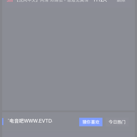
【沈风中文】阿清 邓靖弘 - 患难见真情
1112人
删除
(Dj阿亮 VinaHouse Remix)
T电音吧WWW.EVTDJ.COM
猜你喜欢
今日热门