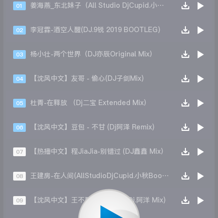
姜海燕_东北妹子（All Studio DjCupid.小秋&Dj王贺 ReMix）
01
李冠霖-酒空人醒(DJ.9锐 2019 BOOTLEG)
02
杨小壮-两个世界（DJ亦辰Original Mix）
03
【沈风中文】友哥 - 偷心(DJ子剑Mix)
04
杜青-在释放 （Dj二宝 Extended Mix）
05
【沈风中文】豆包 - 不甘 (Dj阿泽 Remix)
06
【热播中文】程JiaJia-别错过 (DJ鑫鑫 Mix）
07
王建房-在人间(AllStudioDjCupid.小秋Bootleg)
08
【沈风中文】王不醒 - 月老掉线(Dj.阿洋 Mix)
09