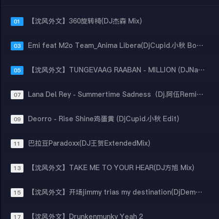
【沈风外文】360旋转椅(DJ杰森 Mix)
01
Emi feat M2o Team_Anima Libera(DjCupid.小秋 Bootleg)
03
【沈风外文】TUNGEVAAG RAABAN - MILLION (DJNaruto鸣人)
05
Lana Del Rey - Summertime Sadness（Dj.阿伍Remix）
07
Deorro - Rise Shine鸡蛋黄 (DjCupid.小秋 Edit)
09
巴拉豆Paradoxx(DJ王贺ExtendedMix)
11
【沈风外文】TAKE ME TO YOUR HEAR(DJ方旭 Mix)
13
【沈风外文】开场jimmy trias my destination(DjDemon小智 Remix)
15
【沈风外文】Drunkenmunky Yeah 2
17