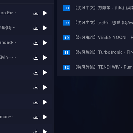
08
【沈风外文】Bingo Boys - Mountain Song(Dj Leo Extended Mix)
09
Javi Reina、Rousseau - Feel the Vibe夜未央热播(DjPrince.阿浩 Remix )
10
【沈风外文】After Party - Bujaj Si(DJ王贺 Extended Mix)
11
【沈风外文】喂喂喂X-One - Wet Wet Wet(DJ.Eivin一文 Official Mix)
12
【沈风单曲】Arando Marquez-Shambala(DjDemon小智 Mix)