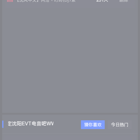
【沈风中文】阿洽 - 叮咚(Dj7索
251人
删除
Electro Mix )
定沈阳EVT电音吧WWW.EVTDJ.COM
猜你喜欢
今日热门