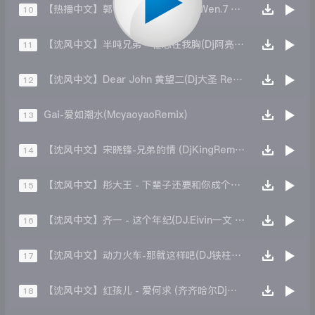
【热播中文】郭镐鸣 - 野摩托（ Da.Wen.7 Remix )
10
【沈风中文】半吨兄弟 - 壮志在我胸(Dj阿亮 VinaHouse Rmix)
11
【沈风中文】Dear John 黄望二(Dj大圣 Remix)
12
Gai-爱如潮水(McyaoyaoRemix)
13
【沈风中文】宋晓锋-兄弟的情 (DjKingRemix)
14
【沈风中文】彤大王 - 下辈子还要和你成个家(k85remix)
15
【沈风中文】齐一 - 这个年纪(DJ.Eivin一文 Official Mix)
16
【沈风中文】动力火车-那就这样吧(DJ铁柱RM)
17
【沈风中文】红孩儿 - 爱何求 (齐齐哈尔Dj小志Remix)
18