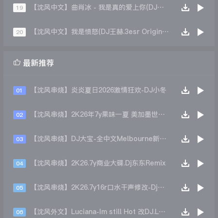
【沈风中文】曲肖冰 - 我是真的爱上你(DJ赵铁柱ExtendedMix)
19
【沈风中文】我是愤怒(DJ王赫.3esr Original Mix)
20

最新推荐
【沈风串烧】炎炎夏日2026激情狂欢-DJ小冬
01
【沈风串烧】2K26年7y果味一夏 美加墨世界杯主题跳舞派对专辑 - Dj.阿帅
02
【沈风串烧】DJ大宝-全中文Melbourne新弹跳一飞冲天重低音上劲风暴MUSIC慢摇大碟
03
【沈风串烧】2K26.7y商业大碟.Dj东东Remix
04
【沈风串烧】2K26.7y16r口水干声修改-Dj东东Remix
05
【沈风外文】Luciana-Im still Hot 改DJ.LoZe
06