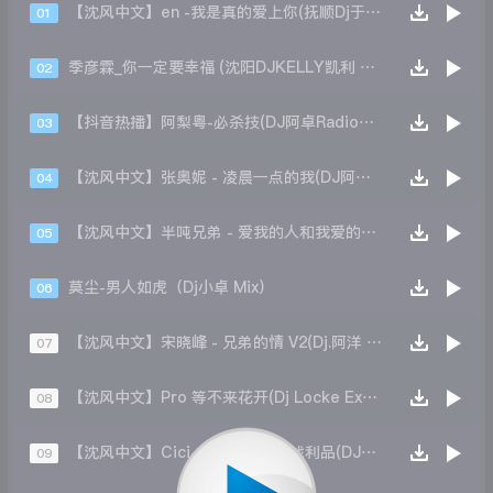
【沈风中文】en -我是真的爱上你(抚顺Dj于老二 Extended Mix)
01
季彦霖_你一定要幸福 (沈阳DJKELLY凯利 Original Mix)
02
【抖音热播】阿梨粤-必杀技(DJ阿卓RadioMix)
03
【沈风中文】张奥妮 - 凌晨一点的我(DJ阿泽 Mix)
04
【沈风中文】半吨兄弟 - 爱我的人和我爱的人(Dj阿超 Mix)
05
莫尘-男人如虎（Dj小卓 Mix）
06
【沈风中文】宋晓峰 - 兄弟的情 V2(Dj.阿洋 Extended Mix)
07
【沈风中文】Pro 等不来花开(Dj Locke Extended Mix)
08
【沈风中文】Cici-我的眼泪你的战利品(DJ赵铁柱 2K24 Extended Mix)
09