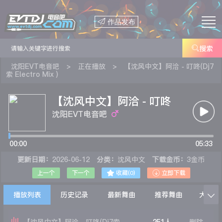

作品发布

搜索
沈阳EVT电音吧
>
正在播放
>
【沈风中文】阿洽 - 叮咚(Dj7
索 Electro Mix )
【沈风中文】阿洽 - 叮咚
(Dj7索 Electro Mix )
沈阳EVT电音吧
00:00
05:33
更新日期：
2026-06-12
分类：
沈风中文
下载金币：
3金币


上一个
下一个
收藏(
0
)
立即下载
播放列表
历史记录
最新舞曲
推荐舞曲
大家在
