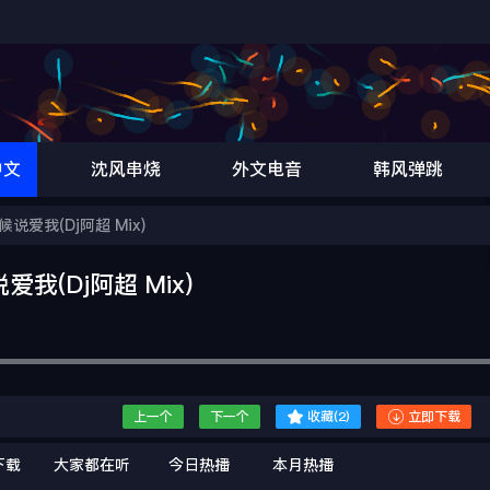
中文
沈风串烧
外文电音
韩风弹跳
爱我(Dj阿超 Mix)
(Dj阿超 Mix)


上一个
下一个
收藏(
2
)
立即下载
下载
大家都在听
今日热播
本月热播