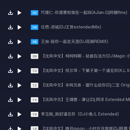
代理仁-你愿意和我在一起吗(AJian-Dj阿健Rmx)
02
任然-凉城(DJ王贺extendedMix)
04
王淋-陪你一起走天涯(DJ花哨REMIX)
06
【沈风中文】柯柯柯啊 - 姑娘在远方(DJ.Magic 小强
08
10
【沈风中文】半吨兄弟 - 留什么给你(Dj二宝 Origina
12
【沈风中文】王靖雯 - 谦让(Dj.阿洋 Extended Mi
14
李玉刚_刚好遇见你（DJ小鱼儿 Extended)
16
【沈风中文】晚月moon - 小村庄月弯弯(DJ阿晨 Re
18