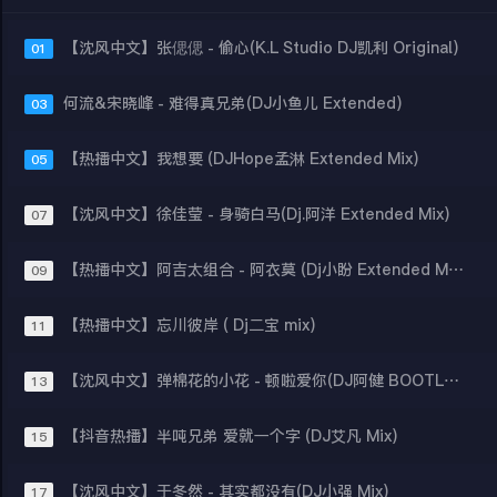
【沈风中文】张偲偲 - 偷心(K.L Studio DJ凯利 Original)
01
何流&宋晓峰 - 难得真兄弟(DJ小鱼儿 Extended)
03
【热播中文】我想要 (DJHope孟淋 Extended Mix)
05
【沈风中文】徐佳莹 - 身骑白马(Dj.阿洋 Extended Mix)
07
【热播中文】阿吉太组合 - 阿衣莫 (Dj小盼 Extended Mix)
09
【热播中文】忘川彼岸 ( Dj二宝 mix)
11
【沈风中文】弹棉花的小花 - 顿啦爱你(DJ阿健 BOOTLEG Mix)
13
【抖音热播】半吨兄弟 爱就一个字 (DJ艾凡 Mix)
15
【沈风中文】于冬然 - 其实都没有(DJ小强 Mix)
17