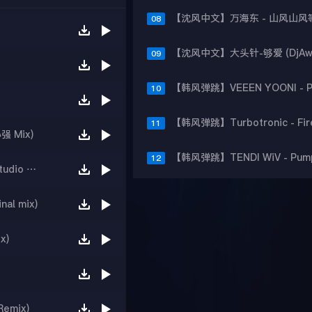
08
09
10
11
 Mix)
12
【沈风中文】倪尔萍 - 下辈子第一个遇见你(K.L Studio DJ凯利 Original Mix)
l mix)
x)
mix)