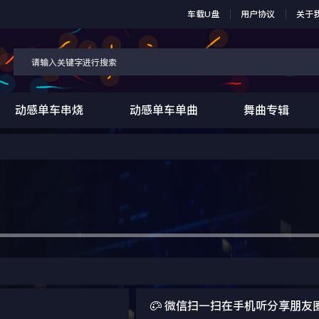
车载U盘
用户协议
关于
动感单车串烧
动感单车单曲
舞曲专辑

微信扫一扫在手机听分享朋友