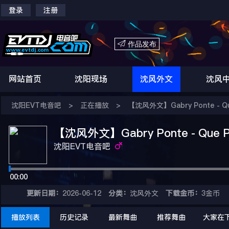
登录
注册

作品发布
网站首页
沈阳现场
沈风外文
沈风
沈阳EVT电音吧
>
正在播放
>
【沈风外文】Gabry Ponte - Que 
【沈风外文】Gabry Ponte - Que Pas
沈阳EVT电音吧
00:00
更新日期：
2026-06-12
分类：
沈风外文
下载金币：
3金币
播放列表
历史记录
最新舞曲
推荐舞曲
大家在