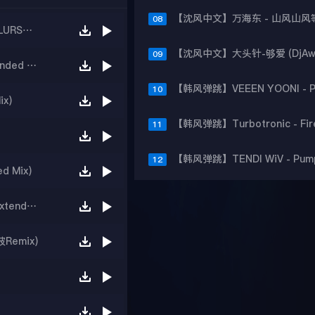
08
Quad City DJs - C'mon N Ride It (DJ TUNA BLURSH REMIX)
09
【沈风外文】BigBang - Tonight(DjLocke Extended Mix)
10
ix)
11
12
d Mix)
神曲Chris Parker - GOA -（DJ3esr王赫 2k17Extended Mix）
波Remix)