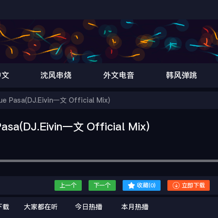
中文
沈风串烧
外文电音
韩风弹跳
Pasa(DJ.Eivin一文 Official Mix)
a(DJ.Eivin一文 Official Mix)


上一个
下一个
收藏(
0
)
立即下载
下载
大家都在听
今日热播
本月热播