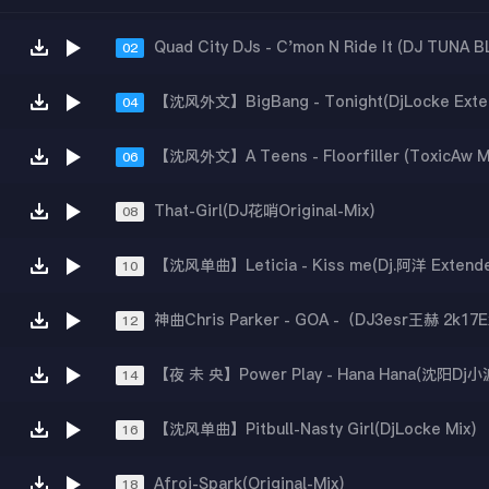
02
04
【沈风外文】A Teens - Floorfiller (ToxicAw M
06
That-Girl(DJ花哨Original-Mix)
08
【沈风单曲】Leticia - Kiss me(Dj.阿洋 Extende
10
12
【夜 未 央】Power Play - Hana Hana(沈阳Dj小
14
【沈风单曲】Pitbull-Nasty Girl(DjLocke Mix)
16
Afroj-Spark(Original-Mix)
18