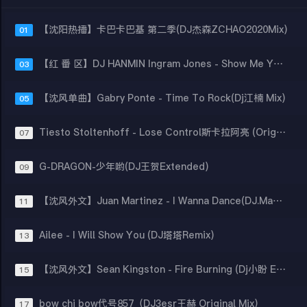
【沈阳热播】卡巴卡巴基 第二季(DJ杰森ZCHAO2020Mix)
01
【红 番 区】DJ HANMIN Ingram Jones - Show Me Your BBA SA（抚顺Dj大圣 Mix）
03
【沈风单曲】Gabry Ponte - Time To Rock(Dj江楠 Mix)
05
Tiesto Stoltenhoff - Lose Control斯卡拉阿亮 (Original Mix)
07
G-DRAGON-少年哟(DJ王贺Extended)
09
【沈风外文】Juan Martinez - I Wanna Dance(DJ.Magic 小强 2023 Official Mix)
11
Ailee - I Will Show You (DJ塔塔Remix)
13
【沈风外文】Sean Kingston - Fire Burning (Dj小盼 Extended Mix)
15
bow chi bow代号857（DJ3esr王赫 Original Mix）
17