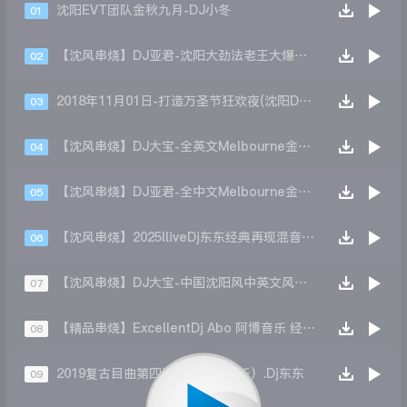
沈阳EVT团队金秋九月-DJ小冬
01
【沈风串烧】DJ亚君-沈阳大劲法老王大爆炸上劲风暴ElectronicS慢摇大碟
02
2018年11月01日-打造万圣节狂欢夜(沈阳DJ小波 Remix)
03
【沈风串烧】DJ大宝-全英文Melbourne金牌节奏沈风带派泰坦尼克号MUSIC慢摇大碟
04
【沈风串烧】DJ亚君-全中文Melbourne金牌车载极品慢摇MUSIC串烧大碟
05
【沈风串烧】2025lliveDj东东经典再现混音大碟
06
【沈风串烧】DJ大宝-中国沈阳风中英文风驰电掣上劲风暴MelbourneElectronicS慢摇大碟
07
【精品串烧】ExcellentDj Abo 阿博音乐 经典传承 2021003
08
2019复古目曲第四张（中秋节快乐）.Dj东东
09