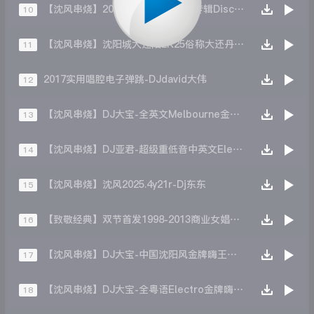
【沈风串烧】2023年除夕之夜舞曲专辑DiscJock_二郎
10
【沈风串烧】沈阳城大还阳2K25俗称大还丹-Dj张云阳
11
2017实用唱腔电子弹跳-DJdavid大伟
12
【沈风串烧】DJ大宝-全英文Melbourne金牌节奏沈风代派电磁炫音ElectronicS电摇嗨神大碟
13
【沈风串烧】DJ亚君-超级重低音中英文ElectronicS极速凌云劲爆劲曲慢摇大碟
14
【沈风串烧】沈风2025.4y21r-Dj东东
15
【致敬经典】双节首发1998-2013商业女娼串烧大碟-DJ黑大帅
16
【沈风串烧】DJ大宝-中国沈阳风金牌嗨王中文专场重低音上劲风暴Melbourne慢摇大碟
17
【沈风串烧】DJ大宝-全粤语Electro金牌嗨王漂泊的情人劲爆劲曲DJ串烧大碟
18