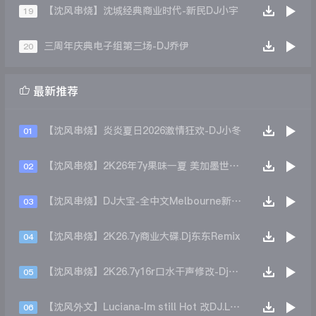
【沈风串烧】沈城经典商业时代-新民DJ小宇
19
三周年庆典电子组第三场-DJ乔伊
20

最新推荐
【沈风串烧】炎炎夏日2026激情狂欢-DJ小冬
01
【沈风串烧】2K26年7y果味一夏 美加墨世界杯主题跳舞派对专辑 - Dj.阿帅
02
【沈风串烧】DJ大宝-全中文Melbourne新弹跳一飞冲天重低音上劲风暴MUSIC慢摇大碟
03
【沈风串烧】2K26.7y商业大碟.Dj东东Remix
04
【沈风串烧】2K26.7y16r口水干声修改-Dj东东Remix
05
【沈风外文】Luciana-Im still Hot 改DJ.LoZe
06