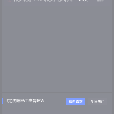
【沈风串烧】2K26.5y沈风怀旧-Dj东东
157人
删除
Remix
锁定沈阳EVT电音吧WWW.EVTDJ.COM
猜你喜欢
今日热门