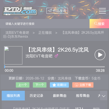

作品发布

搜索
沈阳EVT电音吧
>
正在播放
>
【沈风串烧】2K26.5y沈风怀
旧-Dj东东Remix
【沈风串烧】2K26.5y沈风
怀旧-Dj东东Remix
沈阳EVT电音吧
00:00
38:28
更新日期：
2026-06-12
分类：
沈风串烧
下载金币：
5金币


上一个
下一个
收藏(
0
)
立即下载
播放列表
历史记录
最新舞曲
推荐舞曲
大家在
