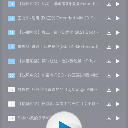
【沈风中文】迅哥 - 孤勇者(Dj佳旭 Extended Mix)
01
王北车-陷阱 (DJ王贺 Extended Mix 2019)
02
【热播中文】虎二 - 窗（Dj大圣 2K21 Bootleg）
03
崔忠华-谁能比我更爱你(DJ小鱼儿Extended)
04
【抖音热播】莫叫姐姐 - 当我娶过她（DJ小强 2k21 bootleg)
05
【沈风中文】小霞海洋BO - 向云端(小强 Mix)
06
林俊杰-那些你很冒险的梦（DjXtong.小桐Remix）
07
【热播中文】田馥甄-魔鬼中的天使（Dj小智_Bootelg）
08
Soler-风的季节v2(Dj.阿伍Remix)
09