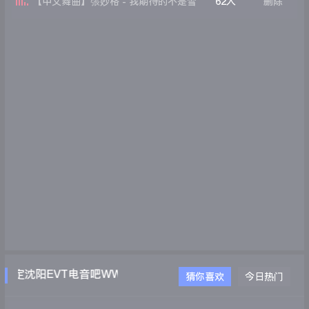
【中文舞曲】張妙格 - 我期待的不是雪
62人
删除
(Aurede Remix)
定沈阳EVT电音吧WWW.EVTDJ.COM
猜你喜欢
今日热门