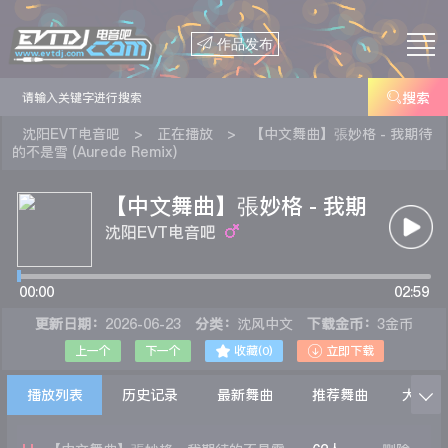

作品发布

搜索
沈阳EVT电音吧
>
正在播放
>
【中文舞曲】張妙格 - 我期待
的不是雪 (Aurede Remix)
【中文舞曲】張妙格 - 我期
待的不是雪 (Aurede
沈阳EVT电音吧
Remix)
00:00
02:59
更新日期：
2026-06-23
分类：
沈风中文
下载金币：
3金币


上一个
下一个
收藏(
0
)
立即下载
播放列表
历史记录
最新舞曲
推荐舞曲
大家在
