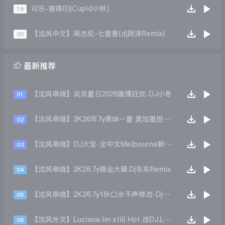
可乐-难得(DjCupid小秋)
19
【沈风中文】周杰伦-七里香(dj阿泽Remix)
20

最新推荐
【沈风串烧】炎炎夏日2026激情狂欢-DJ小冬
01
【沈风串烧】2K26年7y果味一夏 美加墨世界杯主题跳舞派对专辑 - Dj.阿帅
02
【沈风串烧】DJ大宝-全中文Melbourne新弹跳一飞冲天重低音上劲风暴MUSIC慢摇大碟
03
【沈风串烧】2K26.7y商业大碟.Dj东东Remix
04
【沈风串烧】2K26.7y16r口水干声修改-Dj东东Remix
05
【沈风外文】Luciana-Im still Hot 改DJ.LoZe
06