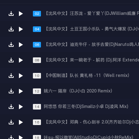
【沈风中文】汪苏泷 - 爱丫爱丫(DJWilliam威廉 Re
02
04
【沈风中文】迪克牛仔 - 放手去爱(DjNaruto鸣人M
06
【沈风中文】来一碗老于 - 解药 (Dj.阿洋 Extended
08
【中国制造】队长 黄礼格 -11（Well remix）
10
姚六一 隔岸（DJ小白 2020 Remix）
12
阿悠悠 你若三冬(DjSmallz小卓 Dj凌风 Mix)
14
16
咔su-报以微笑(AllStudioDjCupid小秋ReMix)
18