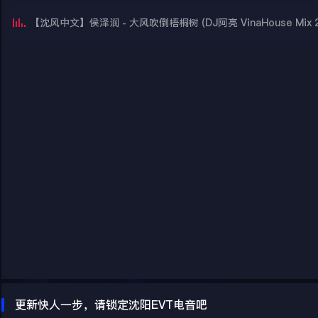
【沈风中文】侯泽润 - 大风吹倒梧桐树 (DJ阿亮 VinaHouse Mix 2
更新快人一步，请锁定沈阳EVT电音吧