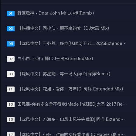
野区歌神 - Dear John Mr.L小禄(Remix)
01
【热播中文】回小仙 - 醒不来的梦（DJ大禹 Mix）
03
【沈风中文】于冬然 - 座位(抚顺Dj于老二2k25Extended Mix)
05
白小白-不堪示弱(DJ王贺ExtendedMix)
07
【沈风中文】苏星婕 - 等一场大雨(Dj.阿洋Remix)
09
【沈风中文】花姐 - 爱你一万年(Dj.阿洋 Extended Mix)
11
田晟熙-你有多么舍不得我(Made In抚顺Dj大圣 2k17 Remix)
13
【沈风中文】万海东 - 山风山风等等我(Dj.阿洋 Extended Mix)
15
【沈风中文】小齐 - 对面的女孩看过来 (DjHope小春 Bounce Mix)
17