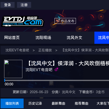
登录
注册

作品发布
网站首页
沈阳现场
沈风外文
沈风
沈阳EVT电音吧
>
正在播放
>
【沈风中文】侯泽润 - 大风吹倒梧桐树 
【沈风中文】侯泽润 - 大风吹倒梧桐树 (D
沈阳EVT电音吧
00:00
更新日期：
2026-06-23
分类：
沈风中文
下载金币：
3金币
播放列表
历史记录
最新舞曲
推荐舞曲
大家在