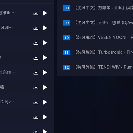
08
【沈风串烧】DJ小昊Jagger新年三部曲20241y沈阳DIsco现场第一场舞动时间
09
【沈风串烧】DJ大宝-中英文Melbourne全新带派风驰电掣重低音上劲风暴MUSIC慢摇大碟
10
11
铭
12
super dj佳兴打造送给自己的兴氏风格-super dj佳兴remix
大铭
【沈风串烧】DJ小冬-沈阳夜未央迪吧2022年夏季DJ小鱼儿现场