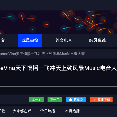
中文
沈风串烧
外文电音
韩风弹跳
nceVina天下慢摇一飞冲天上劲风暴Music电音大碟
ceVina天下慢摇一飞冲天上劲风暴Music电音


上一个
下一个
收藏(
0
)
立即下载
下载
大家都在听
今日热播
本月热播