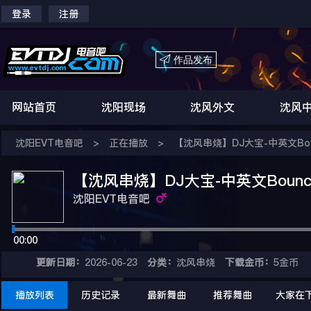
登录
注册

作品发布
网站首页
沈阳现场
沈风外文
沈风
沈阳EVT电音吧
>
正在播放
>
【沈风串烧】DJ大宝-中英文Bou
【沈风串烧】DJ大宝-中英文Boun
沈阳EVT电音吧
00:00
更新日期：
2026-06-23
分类：
沈风串烧
下载金币：
5金币
播放列表
历史记录
最新舞曲
推荐舞曲
大家在