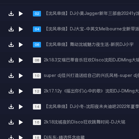
02
04
【沈风串烧】舞动沈城魅力夜生活-新民DJ小宇
06
2k18.3艾瑞巴蒂音乐狂欢Disco沈阳DJDMing大
08
10
2k17.12y《摇出你们心中的歌》沈阳DJ-DMing
12
14
2k18沈城夜的Disco狂欢跳舞时间-DJ大铭
16
Dj东东-精选怀念收藏
18