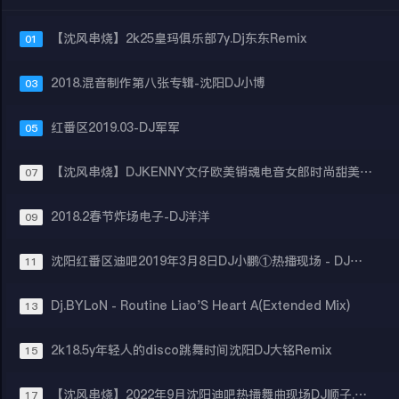
【沈风串烧】2k25皇玛俱乐部7y.Dj东东Remix
01
2018.混音制作第八张专辑-沈阳DJ小博
03
红番区2019.03-DJ军军
05
【沈风串烧】DJKENNY文仔欧美销魂电音女郎时尚甜美女声HOUSE极品铺垫气氛上冲
07
2018.2春节炸场电子-DJ洋洋
09
沈阳红番区迪吧2019年3月8日DJ小鹏①热播现场 - DJ孙龙
11
Dj.BYLoN - Routine Liao'S Heart A(Extended Mix)
13
2k18.5y年轻人的disco跳舞时间沈阳DJ大铭Remix
15
【沈风串烧】2022年9月沈阳迪吧热播舞曲现场DJ顺子.mp3
17