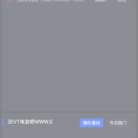
【韩风弹跳】Chain Smoker - Dont
363人
删除
Let me down (SIBA Remix)
EVT电音吧WWW.EVTDJ.COM
猜你喜欢
今日热门