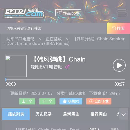

作品发布

搜索
沈阳EVT电音吧
>
正在播放
>
【韩风弹跳】Chain Smoker
- Dont Let me down (SIBA Remix)
【韩风弹跳】Chain
Smoker - Dont Let me
沈阳EVT电音吧
down (SIBA Remix)
00:00
03:27
更新日期：
2026-07-07
分类：
韩风弹跳
下载金币：
3金币


上一个
下一个
收藏(
0
)
立即下载
播放列表
历史记录
最新舞曲
推荐舞曲
大家在
