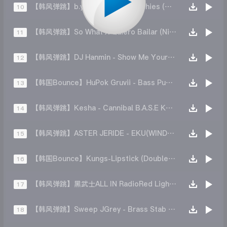
【韩风弹跳】b.y.o.b x sweet munchies (UPPER BUMDY Mashup)
10
【韩风弹跳】So What X Quiero Bailar (NickB Mashup Edit)
11
【韩风弹跳】DJ Hanmin - Show Me Your Bba Sae (CCNT 2K22 Reboot)
12
【韩国Bounce】HuPok Gruvii - Bass Pump (Original Mix)
13
【韩风弹跳】Kesha - Cannibal B.A.S.E KAZE REMIX)
14
【韩风弹跳】ASTER JERIDE - EKU(WINDY REMIX)
15
【韩国Bounce】Kungs-Lipstick (DoubleON Remix)
16
【韩风弹跳】黑武士ALL IN RadioRed LightsMove(Remix)
17
【韩风弹跳】Sweep JGrey - Brass Stab (Original Mix)
18