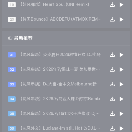
【韩风弹跳】Heart Soul (UNI Remix)
19
【韩国Bounce】ABCDEFU (ATMOX REMIX)
20

最新推荐
【沈风串烧】炎炎夏日2026激情狂欢-DJ小冬
01
【沈风串烧】2K26年7y果味一夏 美加墨世界杯主题跳舞派对专辑 - Dj.阿帅
02
【沈风串烧】DJ大宝-全中文Melbourne新弹跳一飞冲天重低音上劲风暴MUSIC慢摇大碟
03
【沈风串烧】2K26.7y商业大碟.Dj东东Remix
04
【沈风串烧】2K26.7y16r口水干声修改-Dj东东Remix
05
【沈风外文】Luciana-Im still Hot 改DJ.LoZe
06