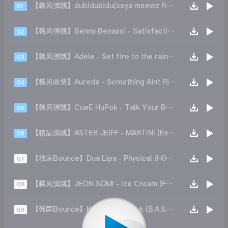
【韩风弹跳】dubidubidu(seya meewz Remix)
01
【韩风弹跳】Benny Benassi - Satisfaction (B.A.S.E REMIX)
02
【韩风弹跳】Adele - Set fire to the rain(IN84 Club Mix)
03
【韩风收费】Aurede - Something Aint Right (Remix)
04
【韩风弹跳】CueE HuPok - Talk Your Body (SIBA Remix)
05
【精品弹跳】ASTER JEIFF - MARTINI (Extended Mix)
06
【独家Bounce】Dua Lipa - Physical (H0B3X Bootleg)
07
【韩风弹跳】JEON SOMI - Ice Cream (Ferry Radio Remix)
08
【韩国Bounce】Kungs - Lipstick (B.A.S.E LQ EDIT)
09