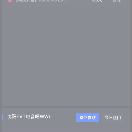
【韩风弹跳】eatJUNG ENT
136人
删除
沈阳EVT电音吧WWW.EVTDJ.COM
猜你喜欢
今日热门