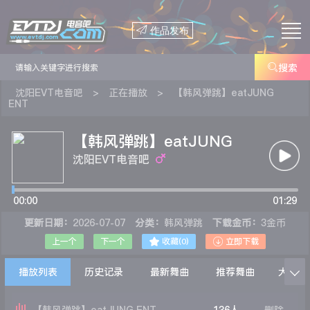

作品发布

搜索
沈阳EVT电音吧
>
正在播放
>
【韩风弹跳】eatJUNG
ENT
【韩风弹跳】eatJUNG
ENT
沈阳EVT电音吧
00:00
01:29
更新日期：
2026-07-07
分类：
韩风弹跳
下载金币：
3金币


上一个
下一个
收藏(
0
)
立即下载
播放列表
历史记录
最新舞曲
推荐舞曲
大家在
