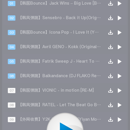
【韩国Bounce】Jack Wins – Big Love [BIONIC RE-Make]
01
【韩风弹跳】Sensebro - Back it Up(Original Mix)
02
【韩国Bounce】Icona Pop - I Love It (YACHA 2K21 Bootleg)
03
【韩风弹跳】Avril GENO - Kokk (Original Mix)
04
【韩风弹跳】Fatrik Sweep J - Heart To Heard(Original Mix)
05
【韩风弹跳】Balkandance (DJ FLAKO Remix)
06
【韩国弹跳】VIONIC - in motion [RE-M]
07
【韩风弹跳】RATEL - Let The Beat Go BANG (Original Mix)
08
【外网收费】Y2K bbno - Lalala(Yiyan Money H REMIX)
09