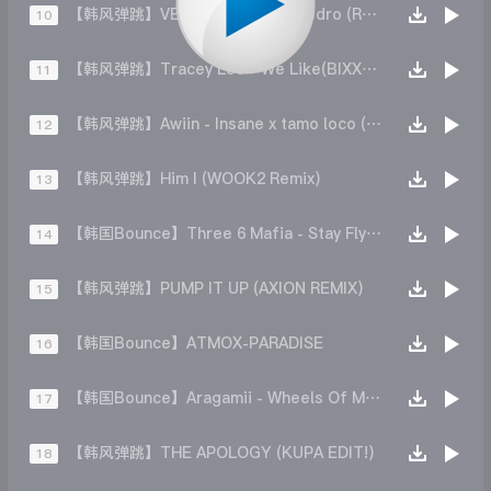
【韩风弹跳】VERO PARADISE - Pedro (Remix)
10
【韩风弹跳】Tracey Lee - We Like(BIXXB SORRYBADA REMIX)
11
【韩风弹跳】Awiin - Insane x tamo loco (Mario MashUp)
12
【韩风弹跳】Him I (WOOK2 Remix)
13
【韩国Bounce】Three 6 Mafia - Stay Fly (ANAKIN Re-Boot)
14
【韩风弹跳】PUMP IT UP (AXION REMIX)
15
【韩国Bounce】ATMOX-PARADISE
16
【韩国Bounce】Aragamii - Wheels Of Motion (Aragamii MingSir Bootleg)
17
【韩风弹跳】THE APOLOGY (KUPA EDIT!)
18