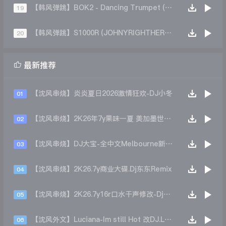
【韩风弹跳】BOK2 - Dancing Trumpet (Original Mix)
19
【韩风弹跳】S1000R (JOHNYRIGHTHERE REMIX)
20

最新推荐
【沈风串烧】炎炎夏日2026激情狂欢-DJ小冬
01
【沈风串烧】2K26年7y果味一夏 美加墨世界杯主题跳舞派对专辑 - Dj.阿帅
02
【沈风串烧】DJ大宝-全中文Melbourne新弹跳一飞冲天重低音上劲风暴MUSIC慢摇大碟
03
【沈风串烧】2K26.7y商业大碟.Dj东东Remix
04
【沈风串烧】2K26.7y16r口水干声修改-Dj东东Remix
05
【沈风外文】Luciana-Im still Hot 改DJ.LoZe
06