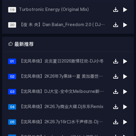
Turbotronic Energy (Original Mix)
19
【夜 未 央】Dan Balan_Freedom 2.0 ( DJ小秋 Mix）
20

最新推荐
【沈风串烧】炎炎夏日2026激情狂欢-DJ小冬
01
【沈风串烧】2K26年7y果味一夏 美加墨世界杯主题跳舞派对专辑 - Dj.阿帅
02
【沈风串烧】DJ大宝-全中文Melbourne新弹跳一飞冲天重低音上劲风暴MUSIC慢摇大碟
03
【沈风串烧】2K26.7y商业大碟.Dj东东Remix
04
【沈风串烧】2K26.7y16r口水干声修改-Dj东东Remix
05