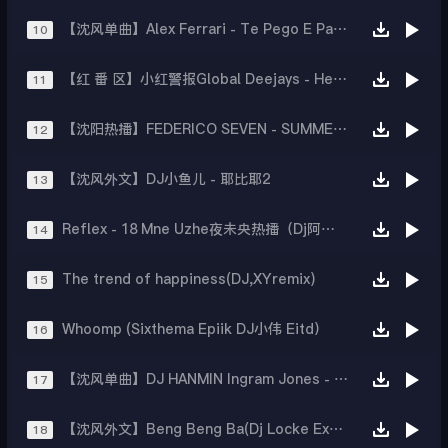
【沈风单曲】Alex Ferrari - Te Pego E Pa(Dj江楠 Mix)
10
【红 番 区】小红警报Global Deejays - Hey Gir（DJ大圣 Mix）
11
【沈阳热播】FEDERICO SEVEN - SUMMER BREEZE（DJ杰森 MRZCHAO2021MIX）
12
【沈风外文】DJ小鱼儿 - 耶比耶2
13
Reflex - 18 Mne Uzhe夜未央热播（Dj阿浩Remix）
14
The trend of happiness(DJ,XYremix)
15
Whoomp (Sixthema Epiik DJ小伟 Eitd）
16
【沈风单曲】DJ HANMIN Ingram Jones - Show Me Your BBA SAE(沈阳DJ小波 Mix)
17
【沈风外文】Beng Beng Ba(Dj Locke Extended Mix)
18