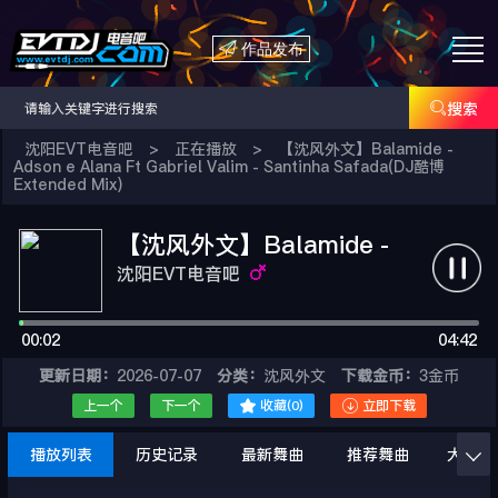

作品发布

搜索
沈阳EVT电音吧
>
正在播放
>
【沈风外文】Balamide -
Adson e Alana Ft Gabriel Valim - Santinha Safada(DJ酷博
Extended Mix)
【沈风外文】Balamide -
Adson e Alana Ft Gabriel
沈阳EVT电音吧
Valim - Santinha
00:02
Safada(DJ酷博Extended
04:42
Mix)
更新日期：
2026-07-07
分类：
沈风外文
下载金币：
3金币


上一个
下一个
收藏(
0
)
立即下载
播放列表
历史记录
最新舞曲
推荐舞曲
大家在
