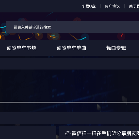
车载U盘
用户协议
关于
动感单车串烧
动感单车单曲
舞曲专辑

微信扫一扫在手机听分享朋友