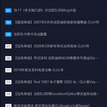
2k17《冬天贼几把》冷沈阳DJDMing大铭
01
【精选串烧】2021年5月末沈阳迪吧独家热播舞曲-DJ小伟
03
沈阳东方斯卡拉dj鑫鑫
05
【沈风串烧】2026年2月新年快乐沈风现场-DJ小伟
07
【沈风串烧】怀旧系列 沈阳迪吧80.90青春年代商业Disco疯狂摇头时间(3) - Dj小昊Jaeger
09
2018年尾全系列电音合集-DJ小冬
11
【沈风串烧】Red 1997 电子警察 2022 4y - Dj小昊Vast (black style)
13
【沈风串烧】沈阳DJ阿博ExcellentDjAbo博式曲风动感光波2
15
缔造沈城神话 谱写原创乐章(DJSmall.z小卓Remix)
17