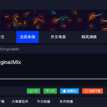
中文
沈风串烧
外文电音
韩风弹跳
OriginalMix
ginalMix


上一个
下一个
收藏(
0
)
立即下载
下载
大家都在听
今日热播
本月热播