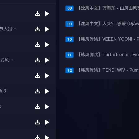
08
09
【沈风中文】DJ亚君-中国沈阳风电音狂魔国庆佳节大狠节奏Melbourne慢摇大碟
10
11
【沈风串烧】2025Dj东东-带你怀旧2008年复古东式风格主打
12
 3
x