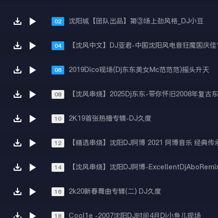
沈阳城【团队出品】第③场上劲风格_DJ小豆
02
04
2019Dico现场(Dj东东美女Mc范范范)摇头升天
06
08
2K19首张热播专辑-DJ久度
10
【精选串烧】沈阳DJ阿博 2021 阿博音乐 经典传承
12
【沈风串烧】沈阳DJ阿博-ExcellentDjAboRemi
14
2k20新春舞曲专辑(二) DJ久度
16
Cool1e -2007沈阳DJ时间4月Dj小鱼儿现场
18