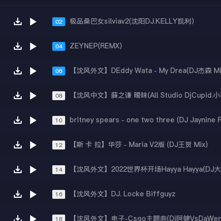
极品桑巴女silviav2(沈阳DJ.KELLY凯利）
02
ZEYNEP(REMX)
04
【沈风外文】DEddy Wata - My Drea(DJ杰森 Mi
06
08
britney spears - one two three (DJ Jaynine 
10
【斯 卡 拉】华莎 - Maria V2版 (DJ王贺 Mix)
12
【沈风外文】2022世界杯开场Hayya Hayya(DJ大圣
14
【沈风外文】DJ. Locke Biffguyz
16
【沈风外文】电子-Csgo主题曲(Dj阿健VsDaWen7
18