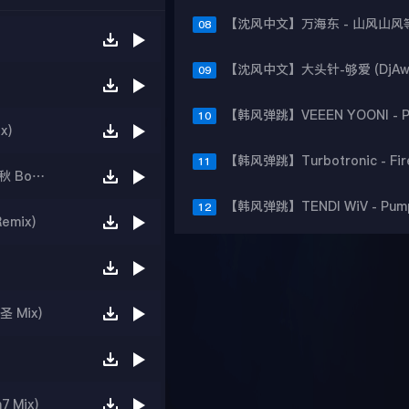
08
09
10
x)
11
【沈风中文】薛之谦 暧昧(All Studio DjCupid.小秋 Bootleg)
12
Remix)
 Mix)
 Mix)