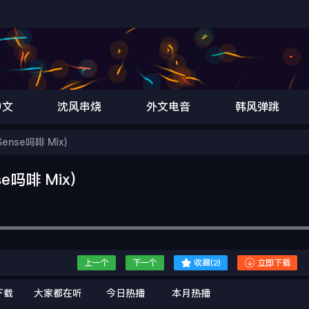
中文
沈风串烧
外文电音
韩风弹跳
jSense吗啡 Mix)
se吗啡 Mix)


上一个
下一个
收藏(
2
)
立即下载
下载
大家都在听
今日热播
本月热播