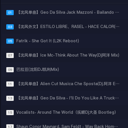
【沈风单曲】Geo Da Silva Jack Mazzoni - Bailando Conga (Dj江楠 Mix)
01
【沈风外文】ESTILO LIBRE、RASEL - HACE CALOR(DJ.MAGIC 小强 MIX)
03
Fatrik - She Got It (L2K Reboot)
05
【沈风单曲】Ice Mc-Think About The Way(Dj阿洋 Mix)
07
巴拉豆(沈阳DJ凯利Mix)
09
【沈风单曲】Alien Cut Musica Che Sposta(Dj.阿洋 Extended Mix)
11
【沈风单曲】Geo Da Silva - I'll Do You Like A Truck (DjCupid Bootleg)
13
Vocalists- Around The World（抚顺Dj大圣 Bootleg）
15
Shaun Conor Maynard, Sam Feldt - Way Back Home (Ezra Hazard Remix夜未央小鱼儿开场)
17