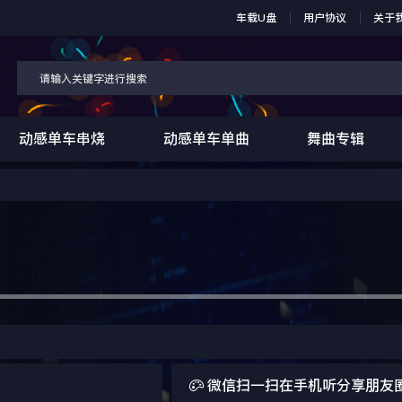
车载U盘
用户协议
关于
动感单车串烧
动感单车单曲
舞曲专辑

微信扫一扫在手机听分享朋友