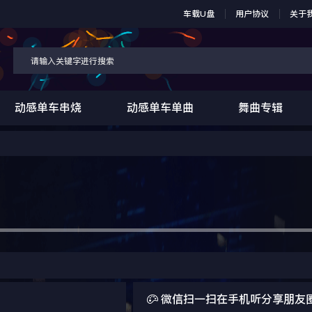
车载U盘
用户协议
关于
动感单车串烧
动感单车单曲
舞曲专辑

微信扫一扫在手机听分享朋友