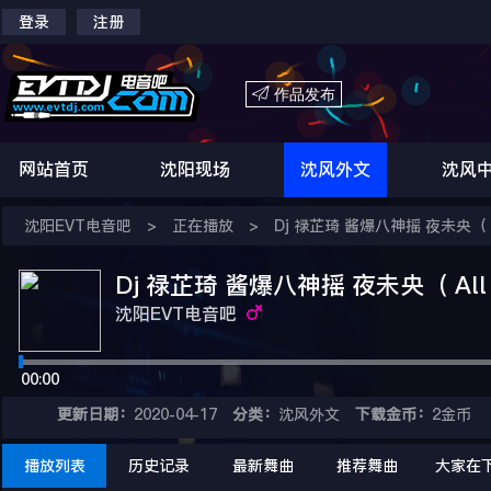
登录
注册

作品发布
网站首页
沈阳现场
沈风外文
沈风
沈阳EVT电音吧
>
正在播放
>
Dj 禄芷琦 酱爆八神摇 夜未央（ All 
Dj 禄芷琦 酱爆八神摇 夜未央（ All Stu
沈阳EVT电音吧
00:00
更新日期：
2020-04-17
分类：
沈风外文
下载金币：
2金币
播放列表
历史记录
最新舞曲
推荐舞曲
大家在