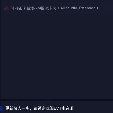
Dj 禄芷琦 酱爆八神摇 夜未央（ All Studio_Extended )
更新快人一步，请锁定沈阳EVT电音吧