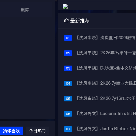
删除

最新推荐
01
02
03
04
05
06
07
猜你喜欢
今日热门