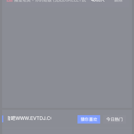
隔壁老樊 - 你的姑娘 (沈阳DJKELLY凯
4363人
删除
利 Original Mix)
音吧WWW.EVTDJ.COM
猜你喜欢
今日热门