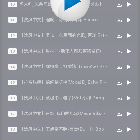
陶大帅_兄弟与烈酒(All Studio DjCupid.小秋 Extended Mix)
10
【沈风中文】程响 - 可能(Dj阿泽 Remix)
11
【沈风中文】吴迪 - 心里面的光(Dj.阿洋 Extended Mix)
12
【沈风中文】周桐同-地球人都知道我爱你(DJ元萧.Remix)
13
【沈风中文】林树豪 - 打歌妹(ToxicAw Official Mix)
14
【抖音热播】挖呀挖呀挖(Vocal Dj Echo Rework DjXiaoQiang)
15
【沈风中文】戴羽彤 - 骗子(Mr.L小禄 Boogleg)
16
【沈风中文】吕斌-我们的纪念(Made In抚顺Dj大圣 Remix)
17
【沈风中文】王靖雯不胖-善变(DJ一洋 Bootleg)
18