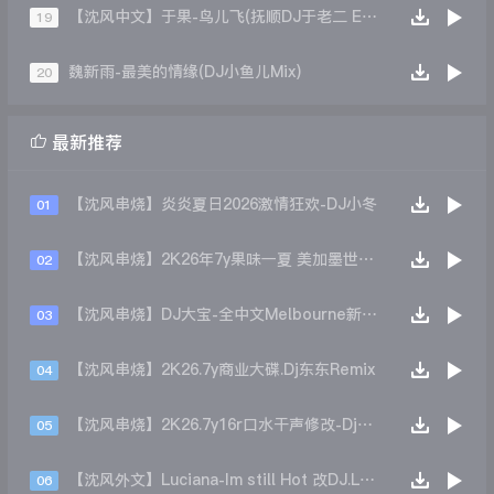
【沈风中文】于果-鸟儿飞(抚顺DJ于老二 Extended Mix)
19
魏新雨-最美的情缘(DJ小鱼儿Mix)
20

最新推荐
【沈风串烧】炎炎夏日2026激情狂欢-DJ小冬
01
【沈风串烧】2K26年7y果味一夏 美加墨世界杯主题跳舞派对专辑 - Dj.阿帅
02
【沈风串烧】DJ大宝-全中文Melbourne新弹跳一飞冲天重低音上劲风暴MUSIC慢摇大碟
03
【沈风串烧】2K26.7y商业大碟.Dj东东Remix
04
【沈风串烧】2K26.7y16r口水干声修改-Dj东东Remix
05
【沈风外文】Luciana-Im still Hot 改DJ.LoZe
06