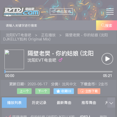

作品发布

搜索
沈阳EVT电音吧
>
正在播放
>
隔壁老樊 - 你的姑娘 (沈阳
DJKELLY凯利 Original Mix)
隔壁老樊 - 你的姑娘 (沈阳
DJKELLY凯利 Original
沈阳EVT电音吧
Mix)
00:00
05:21
更新日期：
2020-06-17
分类：
沈风中文
下载金币：
2金币


上一个
下一个
收藏(
0
)
立即下载
播放列表
历史记录
最新舞曲
推荐舞曲
大家在
