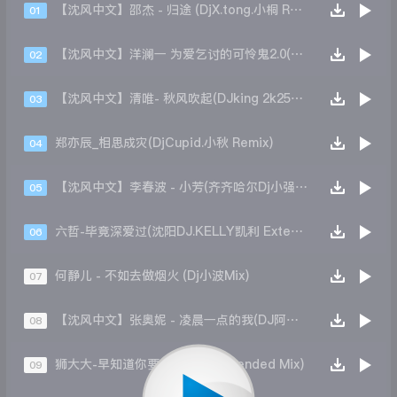
【沈风中文】邵杰 - 归途 (DjX.tong.小桐 Remix)
01
【沈风中文】洋澜一 为爱乞讨的可怜鬼2.0(DJ阿盛Extended Mix)
02
【沈风中文】清唯- 秋风吹起(DJking 2k25Extended Mix)
03
郑亦辰_相思成灾(DjCupid.小秋 Remix)
04
【沈风中文】李春波 - 小芳(齐齐哈尔Dj小强 Mix)
05
六哲-毕竟深爱过(沈阳DJ.KELLY凯利 Extended Mix)
06
何静儿 - 不如去做烟火 (Dj小波Mix)
07
【沈风中文】张奥妮 - 凌晨一点的我(DJ阿泽 Mix)
08
狮大大-早知道你要走(王绎龙 Extended Mix)
09